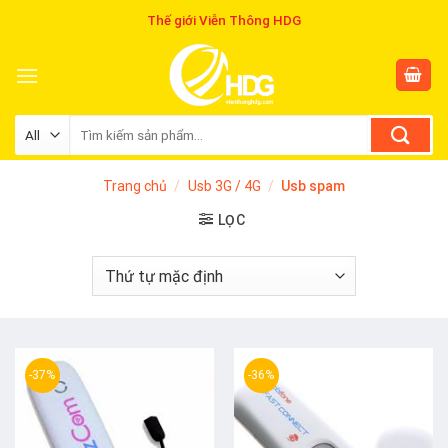
Skip
Thế giới Viễn Thông HDG
to
content
Tìm
kiếm:
Trang chủ
/
Usb 3G / 4G
/
Usb spam
LỌC
-37%
-36%