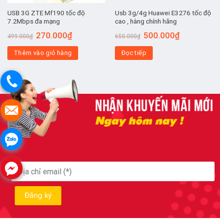
USB 3G ZTE Mf190 tốc độ
Usb 3g/4g Huawei E3276 tốc độ
7.2Mbps đa mạng
cao , hàng chính hãng
Giá
Giá
Giá
Giá
270.000
₫
500.000
₫
499.000
₫
650.000
₫
gốc
hiện
gốc
hiện
là:
tại
là:
tại
Thêm vào giỏ hàng
499.000₫.
là:
Đọc tiếp
650.000₫.
là:
270.000₫.
500.000₫.