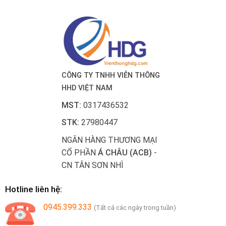
CÔNG TY TNHH VIỄN THÔNG
HHD VIỆT NAM
MST:
0317436532
STK:
27980447
NGÂN HÀNG THƯƠNG MẠI
CỔ PHẦN
Á CHÂU (ACB)
-
CN TÂN SƠN NHÌ
Hotline liên hệ:
0945.399.333
(Tất cả các ngày trong tuần)