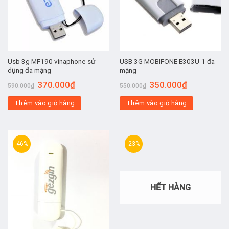
Usb 3g MF190 vinaphone sử
USB 3G MOBIFONE E303U-1 đa
dụng đa mạng
mạng
Giá
Giá
Giá
Giá
370.000
₫
350.000
₫
590.000
₫
550.000
₫
gốc
hiện
gốc
hiện
là:
tại
là:
tại
Thêm vào giỏ hàng
590.000₫.
là:
Thêm vào giỏ hàng
550.000₫.
là:
370.000₫.
350.000₫.
-46%
-23%
HẾT HÀNG