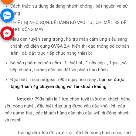
Cách thức sử dụng dễ dàng nhanh chóng , bật nguồn và sử
dụng
THIẾT BỊ NHỎ GỌN, DỄ DÀNG BỎ VÀO TÚI, CHỈ MẤT 3S ĐỂ
KHỞI ĐỘNG MÁY
Màu đen tuyền sang trọng , hỗ trợ màn cảm ứng siêu sang
chảnh với điện dung QVGA 2.4 hiển thị các thông số cơ bản
trên , cài đặt trực tiếp chức năng thiết bị
Bộ sản phẩm cơ bản gồm : 1 thiết bị , 1 dây cáp , 1 pin , vỏ
hộp chuẩn , hướng dẫn cài đặt và phiếu bảo hành
Đặc biệt : mua netgear 790s ngay hôm nay ,
bạn sẽ được
tặng 1 sim 4g chuyên dụng với tài khoản khủng
Netgear 790s
hẳn là 1 lựa chọn tuyệt vời cho khách hàng
yêu công nghệ , đặc biệt đáp ứng được yêu cầu khó tính của
các game thủ , các khách hàng cần nhu cầu wifi di động nhanh
và mạnh
Trải nghiệm tốc độ vượt trội , độ bền song hành cùng thời