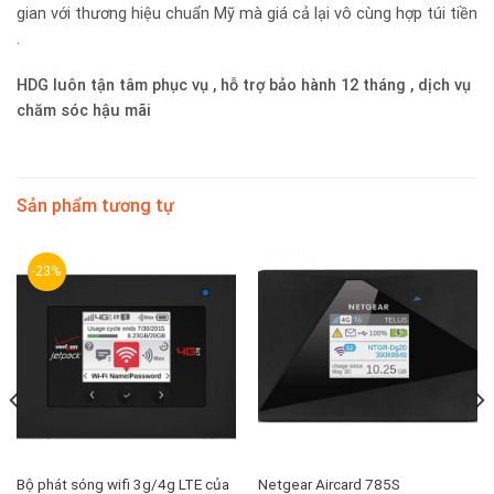
gian với thương hiệu chuẩn Mỹ mà giá cả lại vô cùng hợp túi tiền
.
HDG luôn tận tâm phục vụ , hỗ trợ bảo hành 12 tháng , dịch vụ
chăm sóc hậu mãi
Sản phẩm tương tự
-23%
Bộ phát sóng wifi 3g/4g LTE của
Netgear Aircard 785S