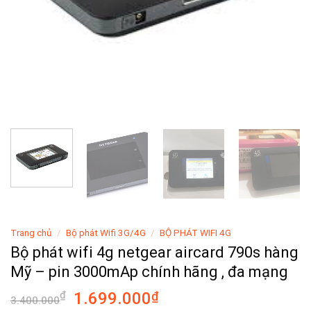
Trang chủ
/
Bộ phát Wifi 3G/4G
/
BỘ PHÁT WIFI 4G
Bộ phát wifi 4g netgear aircard 790s hàng
Mỹ – pin 3000mAp chính hãng , đa mạng
Giá
Giá
₫
1.699.000
₫
3.400.000