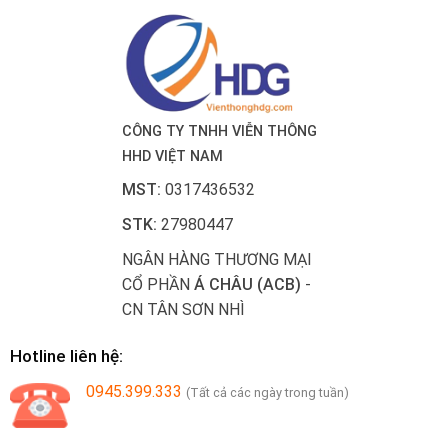
CÔNG TY TNHH VIỄN THÔNG
HHD VIỆT NAM
MST:
0317436532
STK:
27980447
NGÂN HÀNG THƯƠNG MẠI
CỔ PHẦN
Á CHÂU (ACB)
-
CN TÂN SƠN NHÌ
Hotline liên hệ:
0945.399.333
(Tất cả các ngày trong tuần)