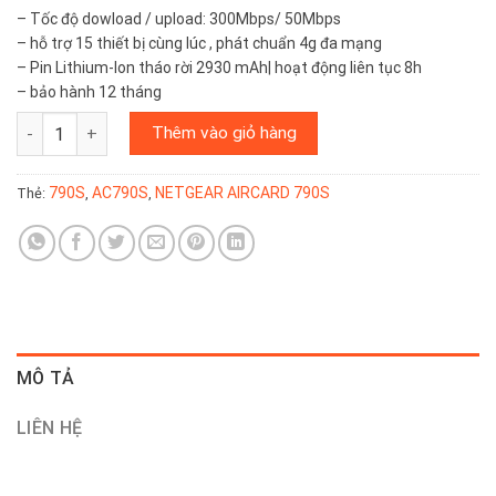
gốc
hiện
– Tốc độ dowload / upload: 300Mbps/ 50Mbps
là:
tại
– hỗ trợ 15 thiết bị cùng lúc , phát chuẩn 4g đa mạng
3.400.000₫.
là:
– Pin Lithium-Ion tháo rời 2930 mAh| hoạt động liên tục 8h
1.699.000₫.
– bảo hành 12 tháng
Bộ phát wifi 4g netgear aircard 790s hàng Mỹ - pin 3000mAp chí
Thêm vào giỏ hàng
790S
AC790S
NETGEAR AIRCARD 790S
Thẻ:
,
,
MÔ TẢ
LIÊN HỆ