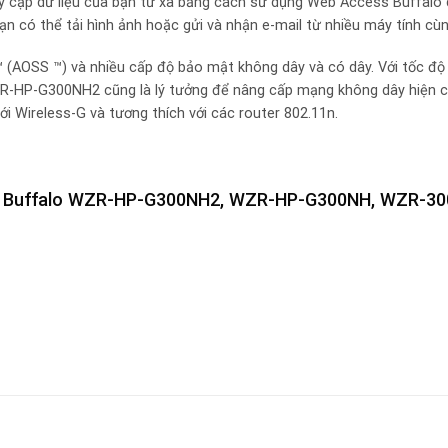
uy cập dữ liệu của bạn từ xa bằng cách sử dụng Web Access Buffalo 
bạn có thể tải hình ảnh hoặc gửi và nhận e-mail từ nhiều máy tính cù
 (AOSS ™) và nhiều cấp độ bảo mật không dây và có dây. Với tốc độ
ZR-HP-G300NH2 cũng là lý tưởng để nâng cấp mạng không dây hiện c
i Wireless-G và tương thích với các router 802.11n.
ãng Buffalo WZR-HP-G300NH2, WZR-HP-G300NH, WZR-30