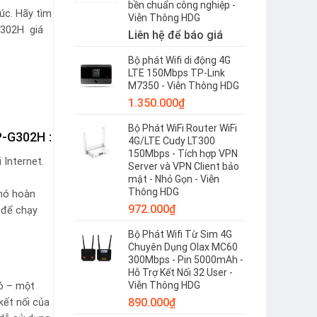
bền chuẩn công nghiệp -
lúc. Hãy tìm
Viễn Thông HDG
302H giá
Liên hệ để báo giá
Bộ phát Wifi di động 4G
LTE 150Mbps TP-Link
M7350 - Viễn Thông HDG
1.350.000
₫
Bộ Phát WiFi Router WiFi
P-G302H :
4G/LTE Cudy LT300
150Mbps - Tích hợp VPN
 Internet.
Server và VPN Client bảo
mật - Nhỏ Gọn - Viễn
Thông HDG
 nó hoàn
972.000
₫
 để chạy
Bộ Phát Wifi Từ Sim 4G
Chuyên Dụng Olax MC60
300Mbps - Pin 5000mAh -
Hỗ Trợ Kết Nối 32 User -
Viễn Thông HDG
nó – một
890.000
₫
kết nối của