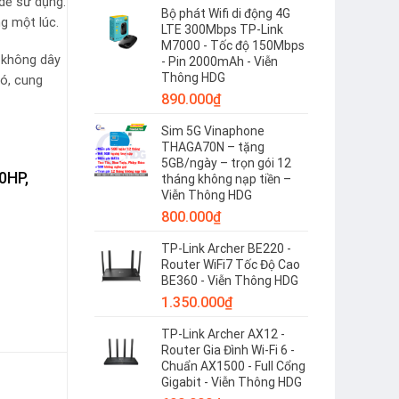
dễ sử dụng.
Bộ phát Wifi di động 4G
ng một lúc.
LTE 300Mbps TP-Link
M7000 - Tốc độ 150Mbps
 không dây
- Pin 2000mAh - Viễn
Thông HDG
ó, cung
890.000
₫
Sim 5G Vinaphone
THAGA70N – tặng
5GB/ngày – trọn gói 12
0HP,
tháng không nạp tiền –
Viễn Thông HDG
800.000
₫
TP-Link Archer BE220 -
Router WiFi7 Tốc Độ Cao
BE360 - Viễn Thông HDG
1.350.000
₫
TP-Link Archer AX12 -
Router Gia Đình Wi-Fi 6 -
Chuẩn AX1500 - Full Cổng
Gigabit - Viễn Thông HDG