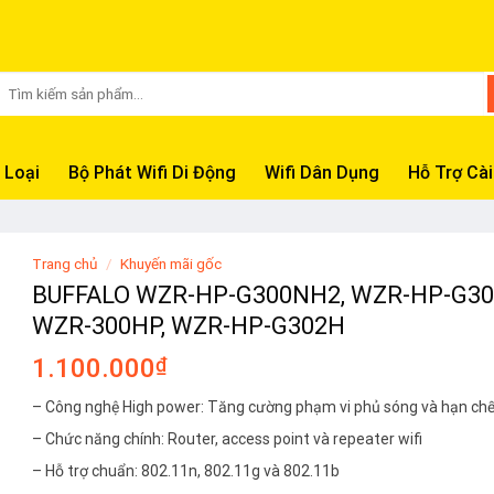
Tìm
kiếm:
 Loại
Bộ Phát Wifi Di Động
Wifi Dân Dụng
Hỗ Trợ Cài
Trang chủ
/
Khuyến mãi gốc
BUFFALO WZR-HP-G300NH2, WZR-HP-G30
WZR-300HP, WZR-HP-G302H
1.100.000
₫
– Công nghệ High power: Tăng cường phạm vi phủ sóng và hạn chế
– Chức năng chính: Router, access point và repeater wifi
– Hỗ trợ chuẩn: 802.11n, 802.11g và 802.11b