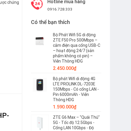
Hotline mua hàng
 được chứng
0916.728.333
Có thể bạn thích
Bộ Phát Wifi 5G di động
ZTE F50 Pro 500Mbps –
ZR-HP-G302H số lượng
cắm điện qua cổng USB-C
– hoạt động 24/7 (sản
phẩm không có pin) –
Viễn Thông HDG
2.450.000
₫
Bộ phát Wifi di động 4G
LTE PROLINK DL-7203E
150Mbps - Có cổng LAN -
Pin 6000mAh - Viễn
Thông HDG
1.590.000
₫
HP-
ZTE G6 Max – "Quái Thú"
5G - Tốc độ 12.5Gbps -
Cổng LAN 10Gbps - Độ