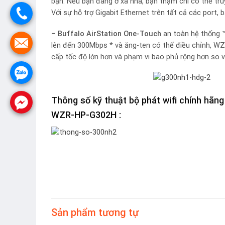
bạn. Nếu bạn đang ở xa nhà, bạn thậm chí có thể tr
Với sự hỗ trợ Gigabit Ethernet trên tất cả các port, 
– Buffalo AirStation One-Touch
an toàn hệ thống ™
lên đến 300Mbps * và ăng-ten có thể điều chỉnh, W
cấp tốc độ lớn hơn và phạm vi bao phủ rộng hơn so vớ
Thông số kỹ thuật bộ phát wifi chính h
WZR-HP-G302H :
Sản phẩm tương tự