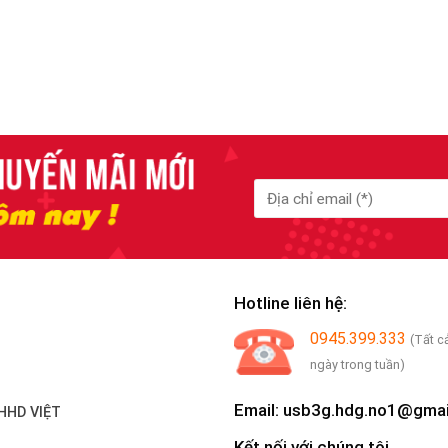
Hotline liên hệ:
0945.399.333
(Tất c
ngày trong tuần)
Email: usb3g.hdg.no1@gma
HHD VIỆT
Kết nối với chúng tôi