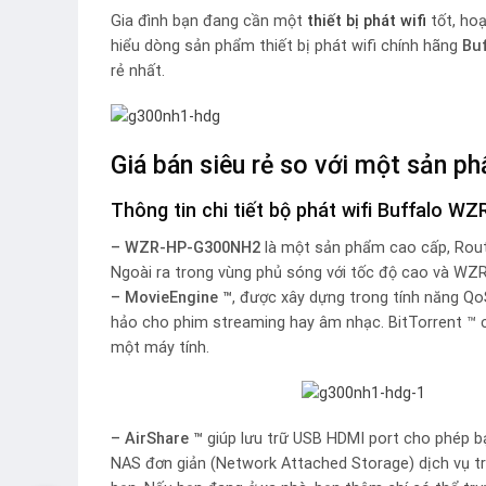
Gia đình bạn đang cần một
thiết bị phát wifi
tốt, hoạ
hiểu dòng sản phẩm thiết bị phát wifi chính hãng
Bu
rẻ nhất.
Giá bán siêu rẻ so với một sản p
Thông tin chi tiết bộ phát wifi Buffal
–
WZR-HP-G300NH2
là một sản phẩm cao cấp, Router
Ngoài ra trong vùng phủ sóng với tốc độ cao và WZ
– MovieEngine ™
, được xây dựng trong tính năng Qo
hảo cho phim streaming hay âm nhạc. BitTorrent ™ ch
một máy tính.
– AirShare ™
giúp lưu trữ USB HDMI port cho phép bạn
NAS đơn giản (Network Attached Storage) dịch vụ trê