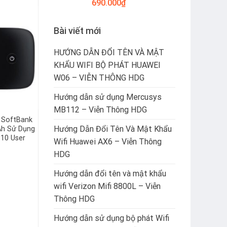
690.000
₫
Bài viết mới
HƯỚNG DẪN ĐỔI TÊN VÀ MẬT
KHẨU WIFI BỘ PHÁT HUAWEI
W06 – VIỄN THÔNG HDG
Hướng dẫn sử dụng Mercusys
MB112 – Viễn Thông HDG
 SoftBank
Hướng Dẫn Đổi Tên Và Mật Khẩu
h Sử Dụng
 10 User
Wifi Huawei AX6 – Viễn Thông
HDG
Hướng dẫn đổi tên và mật khẩu
wifi Verizon Mifi 8800L – Viễn
Thông HDG
Hướng dẫn sử dụng bộ phát Wifi