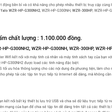
t động bền bỉ và có khả năng cho phép nhiều thiết bị truy cập cùng 
ffalo WZR-HP-G300NH2
, WZR-HP-G300NH,
WZR-300HP
, WZR-HP-G
hẩm chất lượng : 1.100.000 đồng.
o WZR-HP-G300NH2, WZR-HP-G300NH, WZR-300HP, WZR-H
 Wifi kết nối với máy tính cá nhân và máy tính xách tay của bạn với
R-HP-G300NH2 được load các tính năng đặc biệt.
S tối ưu hóa thông lượng cho các nội dung đa phương tiện, làm cho
o phép tải các tập tin trực tiếp từ Internet dễ dàng, mà không cần
 kết nối bất kỳ thiết bị lưu trữ USB và chia sẻ dữ liệu trực tiếp từ 
n mạng của bạn để chia sẻ tập tin dễ dàng trên tất cả các thiết bị 