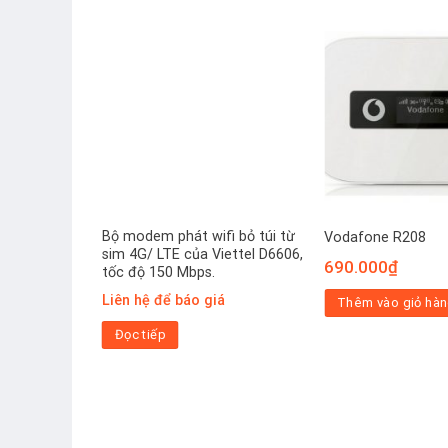
Bộ modem phát wifi bỏ túi từ
Vodafone R208
sim 4G/ LTE của Viettel D6606,
Giá
.000
₫
690.000
₫
tốc độ 150 Mbps.
hiện
tại
Liên hệ để báo giá
ng
Thêm vào giỏ hà
00₫.
là:
2.300.000₫.
Đọc tiếp