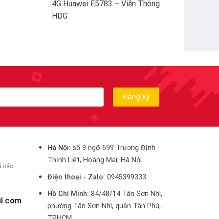
4G Huawei E5783 – Viễn Thông
HDG
Hà Nội:
số 9 ngõ 699 Trương Định -
Thịnh Liệt, Hoàng Mai, Hà Nội
ả các
Điện thoại - Zalo:
0945399333
Hồ Chí Minh:
84/48/14 Tân Sơn Nhì,
il.com
phường Tân Sơn Nhì, quận Tân Phú,
TPHCM