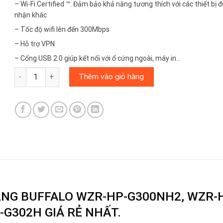
– Wi-Fi Certified ™: Đảm bảo khả năng tương thích với các thiết bị
nhận khác
– Tốc độ wifi lên đến 300Mbps
– Hỗ trợ VPN
– Cổng USB 2.0 giúp kết nối với ổ cứng ngoài, máy in…
BUFFALO WZR-HP-G300NH2, WZR-HP-G300NH, WZR-300HP, W
Thêm vào giỏ hàng
HÃNG BUFFALO WZR-HP-G300NH2, WZR-
-G302H GIÁ RẺ NHẤT.