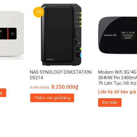
-2%
NAS SYNOLOGY DISKSTATION
Modem Wifi 3G/4G
DS214
304HW Pin 2400mA
7h Liên Tục, Hỗ trợ
Giá
Giá
8.250.000
₫
8.450.000
₫
gốc
hiện
Liên hệ để báo giá
ng
là:
tại
Thêm vào giỏ hàng
8.450.000₫.
là:
Đọc tiếp
8.250.000₫.