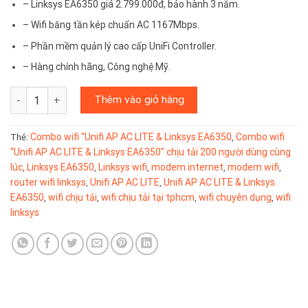
– Linksys EA6350 giá 2.799.000đ, bảo hành 3 năm.
– Wifi băng tần kép chuẩn AC 1167Mbps.
– Phần mềm quản lý cao cấp UniFi Controller.
– Hàng chính hãng, Công nghệ Mỹ.
Combo wifi “Unifi AP AC LITE & Linksys EA6350″ chịu tải 200 ng
Thêm vào giỏ hàng
Combo wifi “Unifi AP AC LITE & Linksys EA6350
Combo wifi
Thẻ:
,
“Unifi AP AC LITE & Linksys EA6350″ chịu tải 200 người dùng cùng
lúc
Linksys EA6350
Linksys wifi
modem internet
modem wifi
,
,
,
,
,
router wifi linksys
Unifi AP AC LITE
Unifi AP AC LITE & Linksys
,
,
EA6350
wifi chịu tải
wifi chịu tải tại tphcm
wifi chuyên dụng
wifi
,
,
,
,
linksys