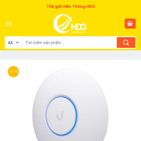
Skip
Thế giới Viễn Thông HDG
to
content
Tìm
kiếm:
-11%