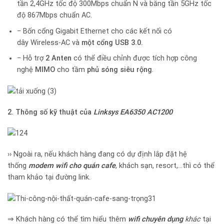
tần 2,4GHz tốc độ 300Mbps chuẩn N và băng tần 5GHz tốc
độ 867Mbps chuẩn AC.
− Bốn cổng Gigabit Ethernet cho các kết nối có
dây Wireless-AC và
một cổng USB 3.0.
− Hỗ trợ
2 Anten
có thể điều chỉnh được tích hợp công
nghệ
MIMO
cho tầm
phủ sóng siêu rộng
.
2. Thông số kỹ thuật của
Linksys EA6350 AC1200
›› Ngoài ra, nếu khách hàng đang có dự định lắp đặt hệ
thống
modem wifi cho quán cafe
, khách sạn, resort,…thì có thể
tham khảo tại đường link.
⇒ Khách hàng có thể tìm hiểu thêm
wifi chuyên dụng
khác
tại