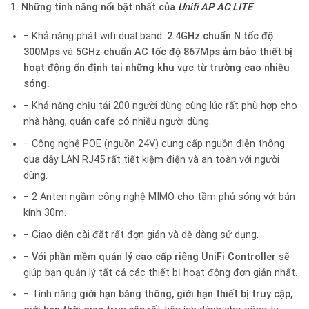
1. Những tính năng nổi bật nhất của
Unifi AP AC LITE
− Khả năng phát wifi dual band:
2.4GHz chuẩn N tốc độ
300Mps
và
5GHz chuẩn AC tốc độ 867Mps ảm bảo thiết bị
hoạt động ổn định tại những khu vực từ trường cao nhiễu
sóng.
− Khả năng chịu tải 200 người dùng cùng lúc rất phù hợp cho
nhà hàng, quán cafe có nhiều người dùng.
− Công nghệ POE (nguồn 24V) cung cấp nguồn điện thông
qua dây LAN RJ45 rất tiết kiệm điện và an toàn với người
dùng.
− 2 Anten ngầm công nghệ MIMO cho tầm phủ sóng với bán
kính 30m.
− Giao diện cài đặt rất đợn giản và dễ dàng sử dụng.
− Với phần mềm quản lý cao cấp riêng UniFi Controller
sẽ
giúp bạn quản lý tất cả các thiết bị hoạt động đơn giản nhất.
− Tính năng
giới hạn băng thông, giới hạn thiết bị truy cập,