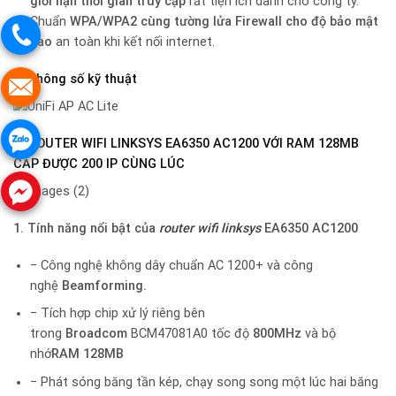
giới hạn thời gian truy cập
rất tiện ích dành cho công ty.
Chuẩn
WPA/WPA2 cùng tường lửa Firewall cho độ bảo mật
cao
an toàn khi kết nối internet.
2. Thông số kỹ thuật
B. ROUTER WIFI LINKSYS EA6350 AC1200 VỚI RAM 128MB
CẤP ĐƯỢC 200 IP CÙNG LÚC
1. Tính năng nổi bật của
router wifi linksys
EA6350 AC1200
− Công nghệ không dây chuẩn AC 1200+ và công
nghệ
Beamforming.
− Tích hợp chip xử lý riêng bên
trong
Broadcom
BCM47081A0 tốc độ
800MHz
và bộ
nhớ
RAM 128MB
− Phát sóng băng tần kép, chạy song song một lúc hai băng