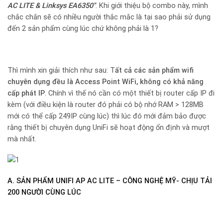
AC LITE & Linksys EA6350″
. Khi giới thiệu bộ combo này, mình
chắc chắn sẽ có nhiều người thắc mắc là tại sao phải sử dụng
đến 2 sản phẩm cùng lúc chứ không phải là 1?
Thì mình xin giải thích như sau: T
ất cả các sản phẩm wifi
chuyên dụng đều là Access Point WiFi, không có khả năng
cấp phát IP
. Chính vì thế nó cần có một thiết bị router cấp IP đi
kèm (với điều kiện là router đó phải có bộ nhớ RAM > 128MB
mới có thể cấp 249IP cùng lúc) thì lúc đó mới đảm bảo được
rằng thiết bị chuyên dụng UniFi sẽ hoạt động ổn định và mượt
mà nhất.
A. SẢN PHẨM UNIFI AP AC LITE – CÔNG NGHỆ MỸ- CHỊU TẢI
200 NGƯỜI CÙNG LÚC