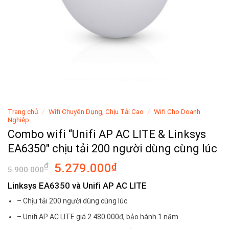
Trang chủ
/
Wifi Chuyên Dụng, Chịu Tải Cao
/
Wifi Cho Doanh
Nghiệp
Combo wifi “Unifi AP AC LITE & Linksys
EA6350″ chịu tải 200 người dùng cùng lúc
Giá
Giá
₫
5.279.000
₫
5.900.000
gốc
hiện
Linksys EA6350 và Unifi AP AC LITE
là:
tại
– Chịu tải 200 người dùng cùng lúc.
5.900.000₫.
là:
5.279.000₫.
– Unifi AP AC LITE giá 2.480.000đ, bảo hành 1 năm.