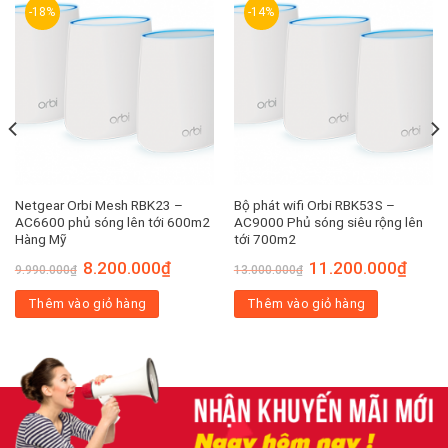
-18%
-14%
Netgear Orbi Mesh RBK23 –
Bộ phát wifi Orbi RBK53S –
AC6600 phủ sóng lên tới 600m2
AC9000 Phủ sóng siêu rộng lên
Hàng Mỹ
tới 700m2
Giá
Giá
Giá
Giá
8.200.000
₫
11.200.000
₫
9.990.000
₫
13.000.000
₫
gốc
hiện
gốc
hiện
là:
tại
là:
tại
Thêm vào giỏ hàng
9.990.000₫.
là:
Thêm vào giỏ hàng
13.000.000₫.
là:
00₫.
8.200.000₫.
11.200