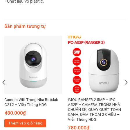
• Chất liệu vỏ plastic.
Sản phẩm tương tự
Camera Wifi Trong Nhà Botslab
IMOU RANGER 2 5MP – IPC-
C212 – Viễn Thông HDG
A52P – CAMERA TRONG NHÀ
CHUẨN 3K, QUAY QUÉT TOÀN
480.000
₫
CẢNH, ĐÀM THOẠI 2 CHIỀU –
Viễn Thông HDG
Thêm vào giỏ hàng
780.000
₫