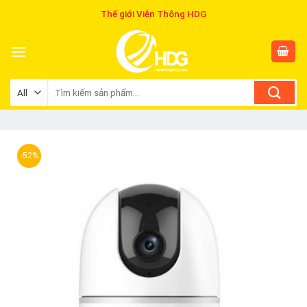
Skip
Thế giới Viễn Thông HDG
to
content
Tìm
kiếm:
-52%