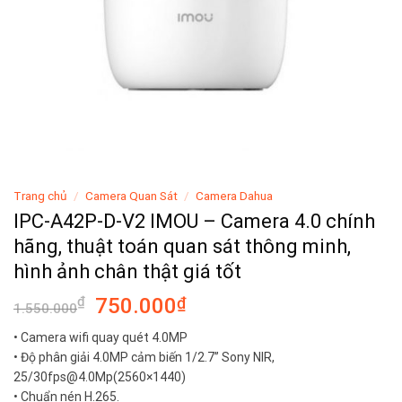
Trang chủ
/
Camera Quan Sát
/
Camera Dahua
IPC-A42P-D-V2 IMOU – Camera 4.0 chính
hãng, thuật toán quan sát thông minh,
hình ảnh chân thật giá tốt
Giá
Giá
₫
750.000
₫
1.550.000
gốc
hiện
• Camera wifi quay quét 4.0MP
là:
tại
• Độ phân giải 4.0MP cảm biến 1/2.7” Sony NIR,
1.550.000₫.
là:
25/30fps@4.0Mp(2560×1440)
750.000₫.
• Chuẩn nén H.265.