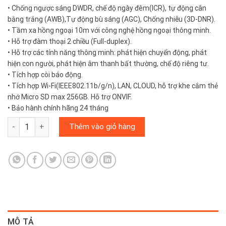
• Chống ngược sáng DWDR, chế độ ngày đêm(ICR), tự động cân
bằng trắng (AWB),Tự động bù sáng (AGC), Chống nhiễu (3D-DNR).
• Tầm xa hồng ngoại 10m với công nghệ hồng ngoại thông minh.
• Hỗ trợ đàm thoại 2 chiều (Full-duplex).
• Hỗ trợ các tính năng thông minh: phát hiện chuyển động, phát
hiện con người, phát hiện âm thanh bất thường, chế độ riêng tư.
• Tích hợp còi báo động.
• Tích hợp Wi-Fi(IEEE802.11b/g/n), LAN, CLOUD, hỗ trợ khe cắm thẻ
nhớ Micro SD max 256GB. Hỗ trợ ONVIF.
• Bảo hành chính hãng 24 tháng
IPC-A42P-D-V2 IMOU - Camera 4.0 chính hãng, thuật toán quan sá
Thêm vào giỏ hàng
MÔ TẢ