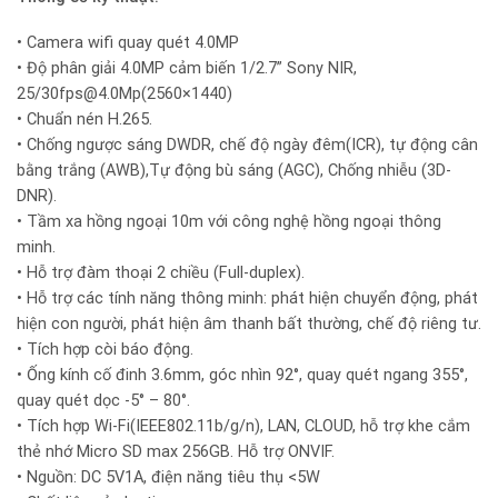
• Camera wifi quay quét 4.0MP
• Độ phân giải 4.0MP cảm biến 1/2.7” Sony NIR,
25/30fps@4.0Mp(2560×1440)
• Chuẩn nén H.265.
• Chống ngược sáng DWDR, chế độ ngày đêm(ICR), tự động cân
bằng trắng (AWB),Tự động bù sáng (AGC), Chống nhiễu (3D-
DNR).
• Tầm xa hồng ngoại 10m với công nghệ hồng ngoại thông
minh.
• Hỗ trợ đàm thoại 2 chiều (Full-duplex).
• Hỗ trợ các tính năng thông minh: phát hiện chuyển động, phát
hiện con người, phát hiện âm thanh bất thường, chế độ riêng tư.
• Tích hợp còi báo động.
• Ống kính cố đinh 3.6mm, góc nhìn 92°, quay quét ngang 355°,
quay quét dọc -5° – 80°.
• Tích hợp Wi-Fi(IEEE802.11b/g/n), LAN, CLOUD, hỗ trợ khe cắm
thẻ nhớ Micro SD max 256GB. Hỗ trợ ONVIF.
• Nguồn: DC 5V1A, điện năng tiêu thụ <5W