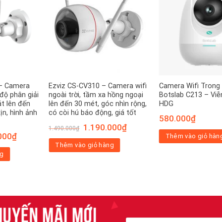
– Camera
Ezviz CS-CV310 – Camera wifi
Camera Wifi Trong
độ phân giải
ngoài trời, tầm xa hồng ngoại
Botslab C213 – Vi
át lên đến
lên đến 30 mét, góc nhìn rộng,
HDG
ịn, hình ảnh
có còi hú báo động, giá tốt
580.000
₫
Giá
Giá
1.190.000
₫
1.490.000
₫
gốc
hiện
Giá
000
₫
Thêm vào giỏ hàn
là:
tại
hiện
Thêm vào giỏ hàng
1.490.000₫.
là:
tại
1.190.000₫.
ng
0₫.
là:
1.090.000₫.