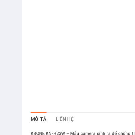
MÔ TẢ
LIÊN HỆ
KBONE KN-H23W – Mẫu camera sinh ra để chống trộm.