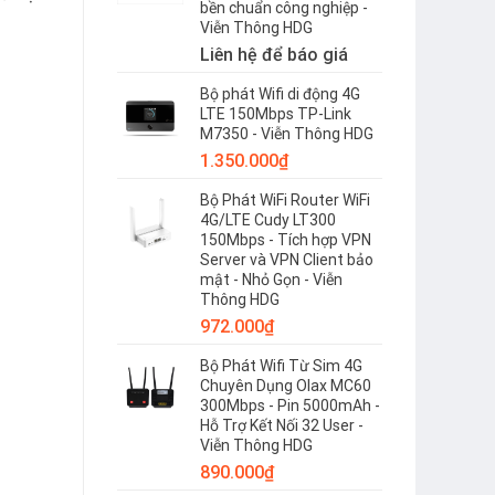
bền chuẩn công nghiệp -
Viễn Thông HDG
Liên hệ để báo giá
Bộ phát Wifi di động 4G
LTE 150Mbps TP-Link
M7350 - Viễn Thông HDG
1.350.000
₫
Bộ Phát WiFi Router WiFi
4G/LTE Cudy LT300
150Mbps - Tích hợp VPN
Server và VPN Client bảo
mật - Nhỏ Gọn - Viễn
Thông HDG
972.000
₫
Bộ Phát Wifi Từ Sim 4G
Chuyên Dụng Olax MC60
300Mbps - Pin 5000mAh -
Hỗ Trợ Kết Nối 32 User -
Viễn Thông HDG
890.000
₫