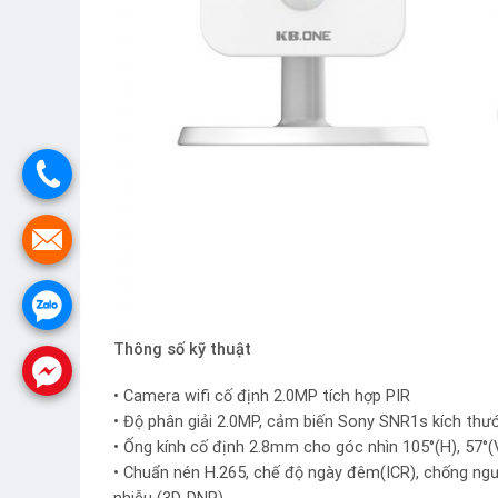
Thông số kỹ thuật
• Camera wifi cố định 2.0MP tích hợp PIR
• Độ phân giải 2.0MP, cảm biến Sony SNR1s kích th
• Ống kính cố định 2.8mm cho góc nhìn 105°(H), 57°(V
• Chuẩn nén H.265, chế độ ngày đêm(ICR), chống ng