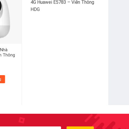
4G Huawei E5783 – Viễn Thông
HDG
 Nhà
ễn Thông
g