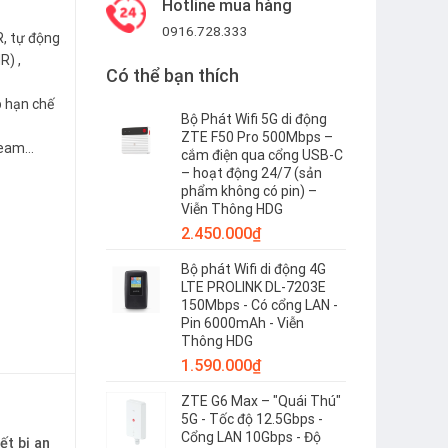
Hotline mua hàng
0916.728.333
, tự động
R) ,
Có thể bạn thích
p hạn chế
Bộ Phát Wifi 5G di động
ZTE F50 Pro 500Mbps –
 beam…
cắm điện qua cổng USB-C
– hoạt động 24/7 (sản
phẩm không có pin) –
t, cảm biến chuyển động giá rẻ số lượng
Viễn Thông HDG
2.450.000
₫
Bộ phát Wifi di động 4G
LTE PROLINK DL-7203E
150Mbps - Có cổng LAN -
Pin 6000mAh - Viễn
Thông HDG
1.590.000
₫
ZTE G6 Max – "Quái Thú"
5G - Tốc độ 12.5Gbps -
Cổng LAN 10Gbps - Độ
ết bị an