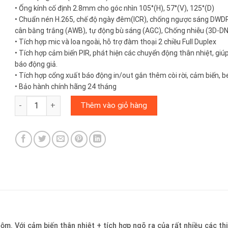
• Ống kính cố định 2.8mm cho góc nhìn 105°(H), 57°(V), 125°(D)
• Chuẩn nén H.265, chế độ ngày đêm(ICR), chống ngược sáng DWDR
cân bằng trắng (AWB), tự động bù sáng (AGC), Chống nhiễu (3D-DN
• Tích hợp mic và loa ngoài, hỗ trợ đàm thoại 2 chiều Full Duplex
• Tích hợp cảm biến PIR, phát hiện các chuyển động thân nhiệt, giú
báo động giả.
• Tích hợp cổng xuất báo động in/out gắn thêm còi rời, cảm biến,
• Bảo hành chính hãng 24 tháng
KBONE KN-H23W - Camera quan sát tích hợp cảm biến thân nhiệ
Thêm vào giỏ hàng
 Với cảm biến thân nhiệt + tích hợp ngõ ra của rất nhiều các thi