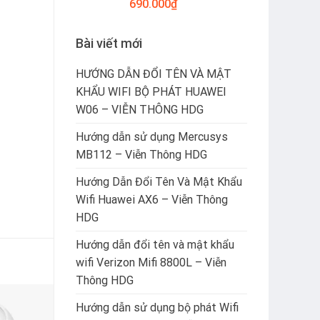
690.000
₫
Bài viết mới
HƯỚNG DẪN ĐỔI TÊN VÀ MẬT
KHẨU WIFI BỘ PHÁT HUAWEI
W06 – VIỄN THÔNG HDG
Hướng dẫn sử dụng Mercusys
MB112 – Viễn Thông HDG
Hướng Dẫn Đổi Tên Và Mật Khẩu
Wifi Huawei AX6 – Viễn Thông
HDG
Hướng dẫn đổi tên và mật khẩu
wifi Verizon Mifi 8800L – Viễn
Thông HDG
Hướng dẫn sử dụng bộ phát Wifi