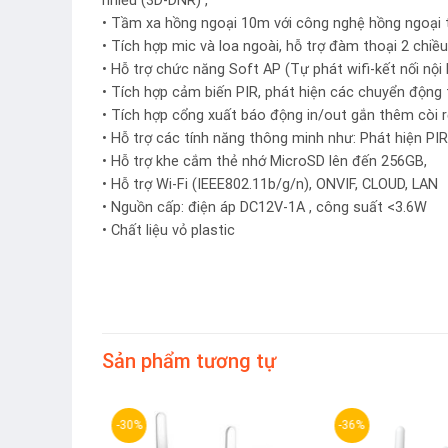
nhiễu (3D-DNR) ,
• Tầm xa hồng ngoại 10m với công nghệ hồng ngoại 
• Tích hợp mic và loa ngoài, hỗ trợ đàm thoại 2 chiều
• Hỗ trợ chức năng Soft AP (Tự phát wifi-kết nối nội 
• Tích hợp cảm biến PIR, phát hiện các chuyển động 
• Tích hợp cổng xuất báo động in/out gắn thêm còi 
• Hỗ trợ các tính năng thông minh như: Phát hiện PI
• Hỗ trợ khe cắm thẻ nhớ MicroSD lên đến 256GB,
• Hỗ trợ Wi-Fi (IEEE802.11b/g/n), ONVIF, CLOUD, LAN
• Nguồn cấp: điện áp DC12V-1A , công suất <3.6W
• Chất liệu vỏ plastic
Sản phẩm tương tự
-30%
-36%