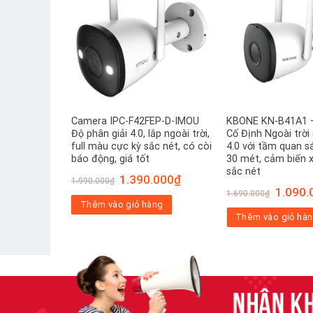
g Nhà
Camera IPC-F42FEP-D-IMOU
KBONE KN-B41A1 
iễn Thông
Độ phân giải 4.0, lắp ngoài trời,
Cố Định Ngoài trời 
full màu cực kỳ sắc nét, có còi
4.0 với tầm quan s
báo động, giá tốt
30 mét, cảm biến x
sắc nét
Giá
Giá
1.390.000
₫
1.990.000
₫
gốc
hiện
Giá
1.090.
ng
1.690.000
₫
là:
tại
gốc
Thêm vào giỏ hàng
1.990.000₫.
là:
là:
1.390.000₫.
Thêm vào giỏ hà
1.690.00