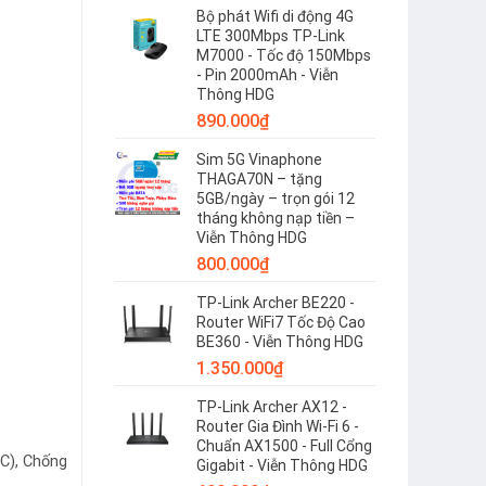
Bộ phát Wifi di động 4G
LTE 300Mbps TP-Link
M7000 - Tốc độ 150Mbps
- Pin 2000mAh - Viễn
Thông HDG
890.000
₫
Sim 5G Vinaphone
THAGA70N – tặng
5GB/ngày – trọn gói 12
tháng không nạp tiền –
Viễn Thông HDG
800.000
₫
TP-Link Archer BE220 -
Router WiFi7 Tốc Độ Cao
BE360 - Viễn Thông HDG
1.350.000
₫
TP-Link Archer AX12 -
Router Gia Đình Wi-Fi 6 -
Chuẩn AX1500 - Full Cổng
C), Chống
Gigabit - Viễn Thông HDG