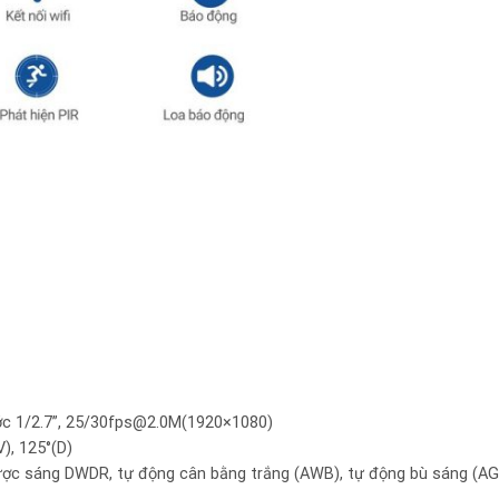
ước 1/2.7”, 25/30fps@2.0M(1920×1080)
), 125°(D)
ược sáng DWDR, tự động cân bằng trắng (AWB), tự động bù sáng (AG