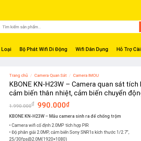
Tìm
kiếm:
 Loại
Bộ Phát Wifi Di Động
Wifi Dân Dụng
Hỗ Trợ Cài
Trang chủ
/
Camera Quan Sát
/
Camera IMOU
KBONE KN-H23W – Camera quan sát tích 
cảm biến thân nhiệt, cảm biến chuyển động
Giá
Giá
₫
990.000
₫
1.990.000
gốc
hiện
KBONE KN-H23W – Mẫu camera sinh ra để chống trộm
là:
tại
• Camera wifi cố định 2.0MP tích hợp PIR
1.990.000₫.
là:
• Độ phân giải 2.0MP, cảm biến Sony SNR1s kích thước 1/2.7”,
990.000₫.
25/30fps@2.0M(1920×1080)