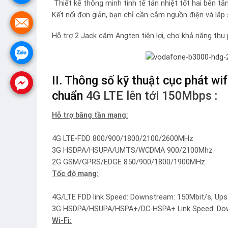
Thiết kế thông minh tinh tế tản nhiệt tốt hai bên tăn
Kết nối đơn giản, bạn chỉ cần cắm nguồn điện và lắp
Hỗ trợ 2 Jack cắm Angten tiện lợi, cho khả năng thu
II. Thông số kỹ thuật cục phát w
chuẩn
4G LTE lên tới 150Mbps
:
Hỗ trợ băng tần mạng:
4G LTE-FDD 800/900/1800/2100/2600MHz
3G HSDPA/HSUPA/UMTS/WCDMA 900/2100Mhz
2G GSM/GPRS/EDGE 850/900/1800/1900MHz
Tốc độ mạng
:
4G/LTE FDD link Speed: Downstream: 150Mbit/s, Ups
3G HSDPA/HSUPA/HSPA+/DC-HSPA+ Link Speed: Down
Wi-Fi
: