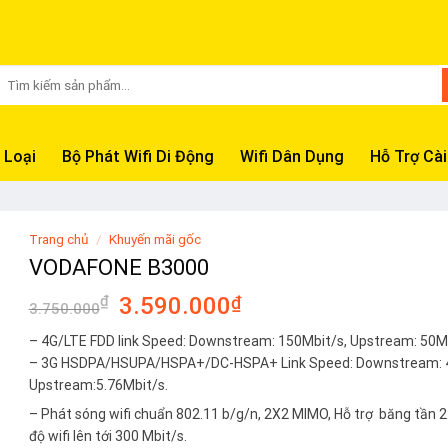
Tìm
kiếm:
 Loại
Bộ Phát Wifi Di Động
Wifi Dân Dụng
Hỗ Trợ Cài
Trang chủ
/
Khuyến mãi gốc
VODAFONE B3000
Giá
Giá
₫
3.590.000
₫
3.750.000
gốc
hiện
– 4G/LTE FDD link Speed: Downstream: 150Mbit/s, Upstream: 50Mb
là:
tại
– 3G HSDPA/HSUPA/HSPA+/DC-HSPA+ Link Speed: Downstream: 4
3.750.000₫.
là:
Upstream:5.76Mbit/s.
3.590.000₫.
– Phát sóng wifi chuẩn 802.11 b/g/n, 2X2 MIMO, Hỗ trợ băng tần 
độ wifi lên tới 300 Mbit/s.