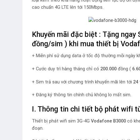
loại kèm theo khả năng hoạt động liên tục độ ổn địn
cao chuẩn 4G LTE lên tới 150Mbps.
Khuyến mãi đặc biệt : Tặng ngay 
đồng/sim ) khi mua thiết bị Vodaf
+ Miễn phí sử dụng data ở tốc độ thường mỗi ngày k
+ Cước duy trì hàng tháng chỉ có
200.000
đồng (
6.6
+ Sim trả sau với chương trình khuyến mãi lên tới
24
+ Đăng ký thông tin chính chủ không lo mất sim.
I. Thông tin chi tiết bộ phát wif
Thiết bị phát wifi sim 3G-4G
Vodafone B3000
có kh
đoạn.