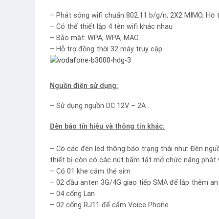
– Phát sóng wifi chuẩn 802.11 b/g/n, 2X2 MIMO, Hỗ t
– Có thể thiết lập 4 tên wifi khác nhau
– Bảo mật: WPA, WPA, MAC
– Hỗ trợ đồng thời 32 máy truy cập.
Nguồn điện sử dụng:
– Sử dụng nguồn DC 12V – 2A .
Đèn báo tín hiệu và thông tin khác:
– Có các đèn led thông báo trạng thái như: Đèn nguồ
thiết bị còn có các nút bấm tắt mở chức năng phát 
– Có 01 khe cắm thẻ sim
– 02 đầu anten 3G/4G giao tiếp SMA để lắp thêm a
– 04 cổng Lan
– 02 cổng RJ11 để cắm Voice Phone.