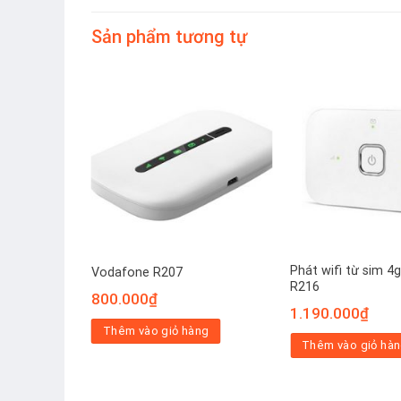
Sản phẩm tương tự
Phát wifi từ sim 
Vodafone R207
R216
Giá
.000
₫
800.000
₫
hiện
1.190.000
₫
tại
ng
Thêm vào giỏ hàng
00₫.
là:
Thêm vào giỏ hà
2.300.000₫.