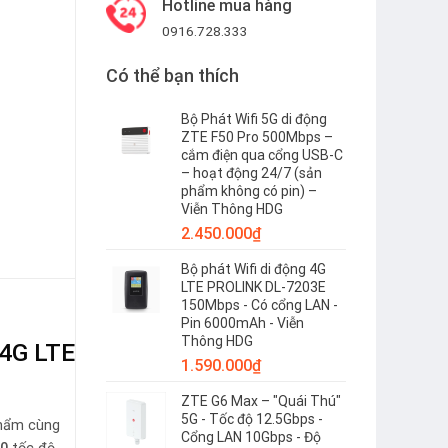
Hotline mua hàng
0916.728.333
Có thể bạn thích
Bộ Phát Wifi 5G di động
ZTE F50 Pro 500Mbps –
cắm điện qua cổng USB-C
– hoạt động 24/7 (sản
phẩm không có pin) –
Viễn Thông HDG
2.450.000
₫
Bộ phát Wifi di động 4G
LTE PROLINK DL-7203E
150Mbps - Có cổng LAN -
Pin 6000mAh - Viễn
Thông HDG
4G LTE
1.590.000
₫
ZTE G6 Max – "Quái Thú"
5G - Tốc độ 12.5Gbps -
 phẩm cùng
Cổng LAN 10Gbps - Độ