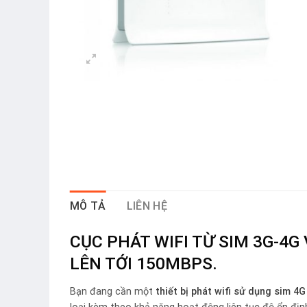
MÔ TẢ
LIÊN HỆ
CỤC PHÁT WIFI TỪ SIM 3G-4
LÊN TỚI 150MBPS.
Bạn đang cần một
thiết bị phát wifi sử dụng sim 4G