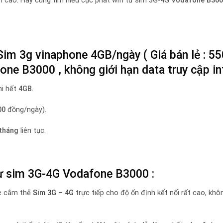
h cao. Hãy cùng tìm hiểu cục phát wifi từ sim 3G-4G
Vodafone B300
Sim 3g vinaphone 4GB/ngày ( Giá bán lẻ : 5
one B3000 , không giới hạn data truy cập int
hi hết
4GB
.
00
đồng/ngày).
 tháng
liên tục.
i từ sim 3G-4G Vodafone B3000 :
e cắm thẻ
Sim 3G – 4G
trực tiếp cho độ ổn định kết nối rất cao, khôn