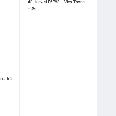
4G Huawei E5783 – Viễn Thông
HDG
 ra trên