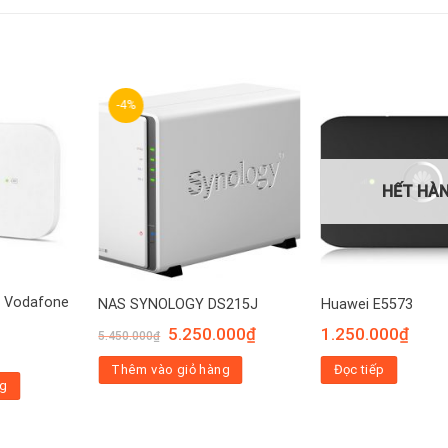
-4%
HẾT HÀ
4g Vodafone
NAS SYNOLOGY DS215J
Huawei E5573
Giá
Giá
5.250.000
₫
1.250.000
₫
5.450.000
₫
gốc
hiện
là:
tại
Thêm vào giỏ hàng
Đọc tiếp
5.450.000₫.
là:
ng
5.250.000₫.