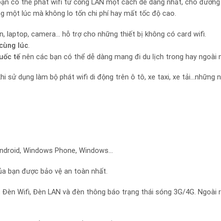
dùng, bạn có thể phát wifi từ cổng LAN một cách dễ dàng nhất, cho đường
ùng một lúc mà không lo tốn chi phí hay mất tốc độ cao.
 laptop, camera… hỗ trợ cho những thiết bị không có card wifi.
 cùng lúc
.
quốc tế
nên các bạn có thể dễ dàng mang đi du lịch trong hay ngoài 
 sử dụng làm bộ phát wifi di động trên ô tô, xe taxi, xe tải…những 
, Android, Windows Phone, Windows…
 của bạn được bảo vệ an toàn nhất.
 Đèn Wifi, Đèn LAN và đèn thông báo trạng thái sóng 3G/4G. Ngoài ra