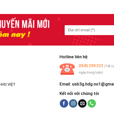
Hotline liên hệ:
0945.399.333
(Tất c
ngày trong tuần)
Email: usb3g.hdg.no1@gma
HHD VIỆT
Kết nối với chúng tôi