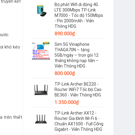
 truyền kết
Bộ phát Wifi di động 4G
LTE 300Mbps TP-Link
M7000 - Tốc độ 150Mbps
- Pin 2000mAh - Viễn
Thông HDG
890.000
₫
nước.
Sim 5G Vinaphone
nơi khó kéo
THAGA70N – tặng
5GB/ngày – trọn gói 12
tháng không nạp tiền –
Viễn Thông HDG
800.000
₫
TP-Link Archer BE220 -
Router WiFi7 Tốc Độ Cao
BE360 - Viễn Thông HDG
1.350.000
₫
TP-Link Archer AX12 -
 trên thiết
Router Gia Đình Wi-Fi 6 -
Chuẩn AX1500 - Full Cổng
Gigabit - Viễn Thông HDG