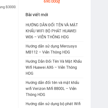
690.000
₫
cùng B3000.
Bài viết mới
HƯỚNG DẪN ĐỔI TÊN VÀ MẬT
KHẨU WIFI BỘ PHÁT HUAWEI
W06 – VIỄN THÔNG HDG
Hướng dẫn sử dụng Mercusys
MB112 – Viễn Thông HDG
Hướng Dẫn Đổi Tên Và Mật Khẩu
Wifi Huawei AX6 – Viễn Thông
HDG
Hướng dẫn đổi tên và mật khẩu
wifi Verizon Mifi 8800L – Viễn
Thông HDG
Hướng dẫn sử dụng bộ phát Wifi