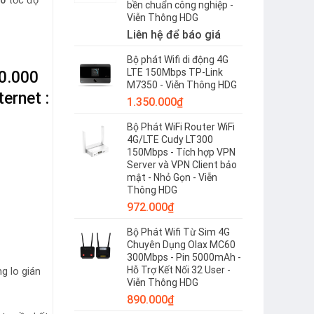
0
tốc độ
bền chuẩn công nghiệp -
Viễn Thông HDG
Liên hệ để báo giá
Bộ phát Wifi di động 4G
LTE 150Mbps TP-Link
50.000
M7350 - Viễn Thông HDG
ernet :
1.350.000
₫
Bộ Phát WiFi Router WiFi
4G/LTE Cudy LT300
150Mbps - Tích hợp VPN
Server và VPN Client bảo
mật - Nhỏ Gọn - Viễn
Thông HDG
972.000
₫
Bộ Phát Wifi Từ Sim 4G
Chuyên Dụng Olax MC60
300Mbps - Pin 5000mAh -
Hỗ Trợ Kết Nối 32 User -
g lo gián
Viễn Thông HDG
890.000
₫