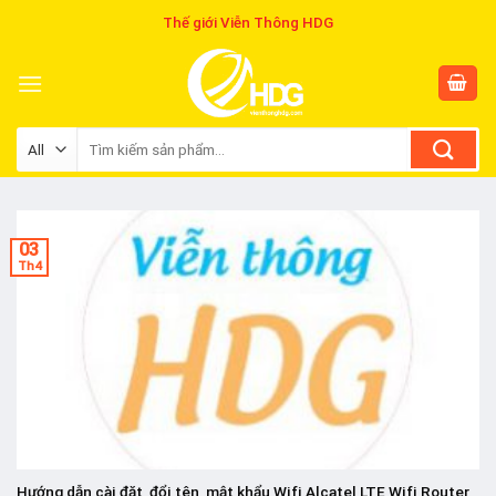
Skip
Thế giới Viễn Thông HDG
to
content
Tìm
kiếm:
03
Th4
Hướng dẫn cài đặt, đổi tên, mật khẩu Wifi Alcatel LTE Wifi Router