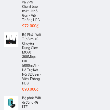
và VPN
Client bảo
mật - Nhỏ
Gọn - Viễn
Thông HDG
972.000
₫
Bộ Phát Wifi
Từ Sim 4G
Chuyên
Dụng Olax
MC60
300Mbps -
Pin
5000mAh -
Hỗ Trợ Kết
Nối 32 User -
Viễn Thông
HDG
890.000
₫
Bộ phát Wifi
di động 4G
LTE