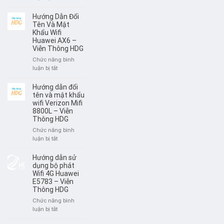
WIFI
Hướng
BỘ
dẫn
Hướng Dẫn Đổi
PHÁT
sử
Tên Và Mật
HUAWEI
dụng
Khẩu Wifi
W06
Huawei AX6 –
Mercusys
–
Viễn Thông HDG
MB112
VIỄN
–
Chức năng bình
THÔNG
Viễn
ở
luận bị tắt
HDG
Thông
Hướng
HDG
Dẫn
Hướng dẫn đổi
Đổi
tên và mật khẩu
Tên
wifi Verizon Mifi
8800L – Viễn
Và
Thông HDG
Mật
Khẩu
Chức năng bình
Wifi
ở
luận bị tắt
Huawei
Hướng
AX6
dẫn
Hướng dẫn sử
–
đổi
dụng bộ phát
Viễn
tên
Wifi 4G Huawei
Thông
E5783 – Viễn
và
HDG
Thông HDG
mật
khẩu
Chức năng bình
wifi
ở
luận bị tắt
Verizon
Hướng
Mifi