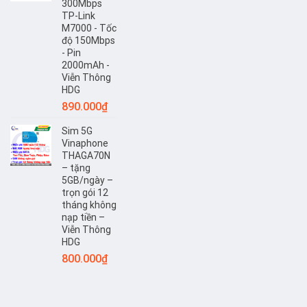
300Mbps
TP-Link
M7000 - Tốc
độ 150Mbps
- Pin
2000mAh -
Viễn Thông
HDG
890.000
₫
Sim 5G
Vinaphone
THAGA70N
– tặng
5GB/ngày –
trọn gói 12
tháng không
nạp tiền –
Viễn Thông
HDG
800.000
₫