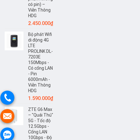
Thông
có pin) –
HDG
Viễn Thông
HDG
2.450.000
₫
Bộ phát Wifi
di động 4G
LTE
PROLINK DL-
7203E
150Mbps -
Có cổng LAN
- Pin
6000mAh -
Viễn Thông
HDG
1.590.000
₫
ZTE G6 Max
– "Quái Thú"
5G - Tốc độ
12.5Gbps -
Cổng LAN
10Gbps - Độ