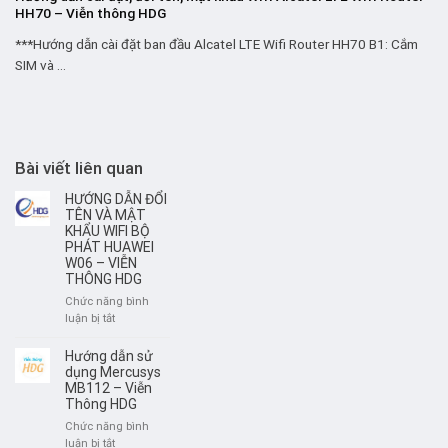
HH70 – Viễn thông HDG
***Hướng dẫn cài đặt ban đầu Alcatel LTE Wifi Router HH70 B1: Cắm
SIM và ...
Bài viết liên quan
HƯỚNG DẪN ĐỔI
TÊN VÀ MẬT
KHẨU WIFI BỘ
PHÁT HUAWEI
W06 – VIỄN
THÔNG HDG
Chức năng bình
ở
luận bị tắt
HƯỚNG
DẪN
Hướng dẫn sử
ĐỔI
dụng Mercusys
TÊN
MB112 – Viễn
Thông HDG
VÀ
MẬT
Chức năng bình
KHẨU
ở
luận bị tắt