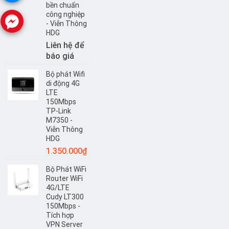
bền chuẩn
công nghiệp
- Viễn Thông
HDG
Liên hệ để
báo giá
Bộ phát Wifi
di động 4G
LTE
150Mbps
TP-Link
M7350 -
Viễn Thông
HDG
1.350.000
₫
Bộ Phát WiFi
Router WiFi
4G/LTE
Cudy LT300
150Mbps -
Tích hợp
VPN Server