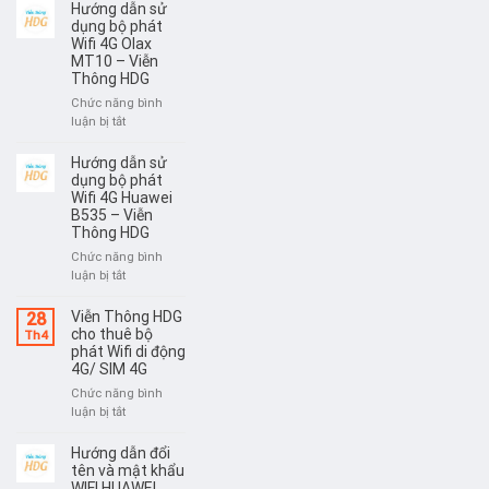
dẫn
Hướng dẫn sử
8800L
sử
dụng bộ phát
–
dụng
Wifi 4G Olax
Viễn
MT10 – Viễn
bộ
Thông
Thông HDG
phát
HDG
Wifi
Chức năng bình
4G
ở
luận bị tắt
Huawei
Hướng
E5783
dẫn
Hướng dẫn sử
–
sử
dụng bộ phát
Viễn
dụng
Wifi 4G Huawei
Thông
B535 – Viễn
bộ
HDG
Thông HDG
phát
Wifi
Chức năng bình
4G
ở
luận bị tắt
Olax
Hướng
MT10
dẫn
Viễn Thông HDG
28
–
sử
cho thuê bộ
Th4
Viễn
dụng
phát Wifi di động
Thông
4G/ SIM 4G
bộ
HDG
phát
Chức năng bình
Wifi
ở
luận bị tắt
4G
Viễn
Huawei
Thông
Hướng dẫn đổi
B535
HDG
tên và mật khẩu
–
cho
WIFI HUAWEI