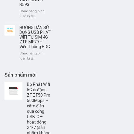
Viễn
B593
thuê
Thông
bộ
Chức năng bình
HDG
phát
ở
luận bị tắt
Wifi
Hướng
di
dẫn
HƯỚNG DẪN SỬ
động
đổi
DỤNG USB PHÁT
4G/
tên
WIFI TỪ SIM 4G
SIM
ZTE MF79 –
và
4G
Viễn Thông HDG
mật
khẩu
Chức năng bình
WIFI
ở
luận bị tắt
HUAWEI
HƯỚNG
B593
DẪN
SỬ
Sản phẩm mới
DỤNG
USB
Bộ Phát Wifi
PHÁT
5G di động
WIFI
ZTE F50 Pro
TỪ
500Mbps –
SIM
cắm điện
4G
qua cổng
ZTE
USB-C –
MF79
hoạt động
–
24/7 (sản
Viễn
phẩm không