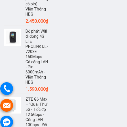
Thông
có pin) –
HDG
Viễn Thông
HDG
2.450.000
₫
Bộ phát Wifi
di động 4G
LTE
PROLINK DL-
7203E
150Mbps -
Có cổng LAN
- Pin
6000mAh -
Viễn Thông
HDG
1.590.000
₫
ZTE G6 Max
– "Quái Thú"
5G - Tốc độ
12.5Gbps -
Cổng LAN
10Gbps - Độ