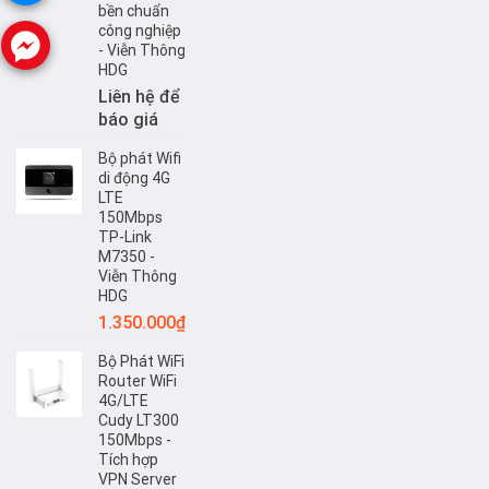
bền chuẩn
công nghiệp
- Viễn Thông
HDG
Liên hệ để
báo giá
Bộ phát Wifi
di động 4G
LTE
150Mbps
TP-Link
M7350 -
Viễn Thông
HDG
1.350.000
₫
Bộ Phát WiFi
Router WiFi
4G/LTE
Cudy LT300
150Mbps -
Tích hợp
VPN Server