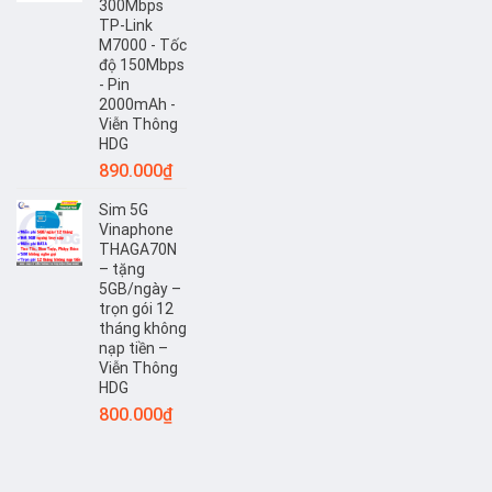
300Mbps
TP-Link
M7000 - Tốc
độ 150Mbps
- Pin
2000mAh -
Viễn Thông
HDG
890.000
₫
Sim 5G
Vinaphone
THAGA70N
– tặng
5GB/ngày –
trọn gói 12
tháng không
nạp tiền –
Viễn Thông
HDG
800.000
₫