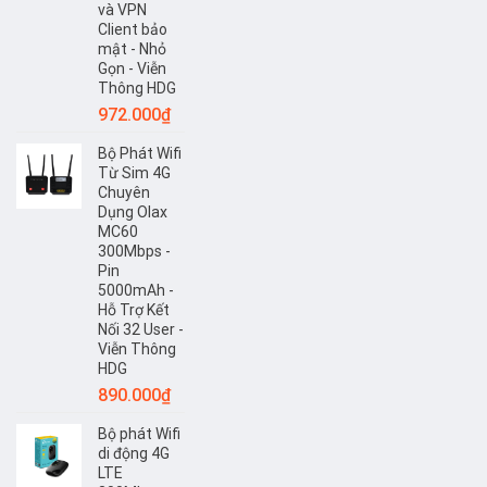
và VPN
Client bảo
mật - Nhỏ
Gọn - Viễn
Thông HDG
972.000
₫
Bộ Phát Wifi
Từ Sim 4G
Chuyên
Dụng Olax
MC60
300Mbps -
Pin
5000mAh -
Hỗ Trợ Kết
Nối 32 User -
Viễn Thông
HDG
890.000
₫
Bộ phát Wifi
di động 4G
LTE