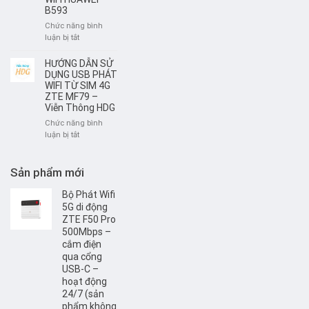
Viễn
B593
thuê
Thông
bộ
Chức năng bình
HDG
phát
ở
luận bị tắt
Wifi
Hướng
di
dẫn
HƯỚNG DẪN SỬ
động
đổi
DỤNG USB PHÁT
4G/
tên
WIFI TỪ SIM 4G
SIM
ZTE MF79 –
và
4G
Viễn Thông HDG
mật
khẩu
Chức năng bình
WIFI
ở
luận bị tắt
HUAWEI
HƯỚNG
B593
DẪN
SỬ
Sản phẩm mới
DỤNG
USB
Bộ Phát Wifi
PHÁT
5G di động
WIFI
ZTE F50 Pro
TỪ
500Mbps –
SIM
cắm điện
4G
qua cổng
ZTE
USB-C –
MF79
hoạt động
–
24/7 (sản
Viễn
phẩm không