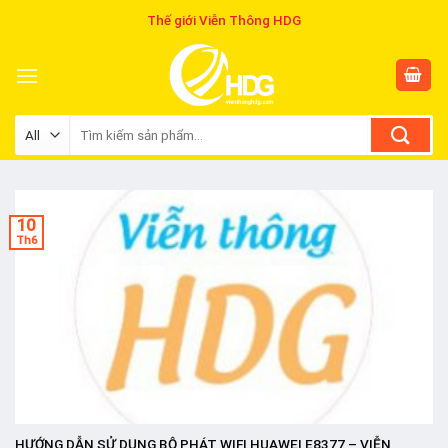
Skip
Thế giới Viễn Thông HDG
to
content
Tìm
kiếm:
10
Th6
HƯỚNG DẪN SỬ DỤNG BỘ PHÁT WIFI HUAWEI E8377 – VIỄN