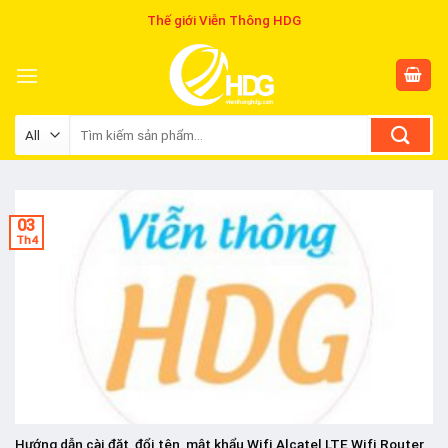
Skip
Thế giới Viễn Thông HDG
to
content
Tìm
kiếm:
03
Th4
Hướng dẫn cài đặt, đổi tên, mật khẩu Wifi Alcatel LTE Wifi Router