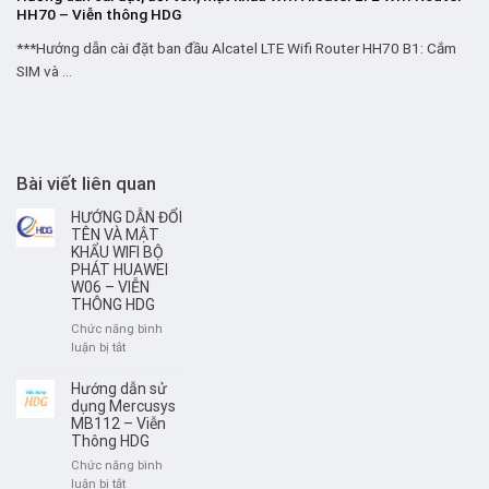
HH70 – Viễn thông HDG
***Hướng dẫn cài đặt ban đầu Alcatel LTE Wifi Router HH70 B1: Cắm
SIM và ...
Bài viết liên quan
HƯỚNG DẪN ĐỔI
TÊN VÀ MẬT
KHẨU WIFI BỘ
PHÁT HUAWEI
W06 – VIỄN
THÔNG HDG
Chức năng bình
ở
luận bị tắt
HƯỚNG
DẪN
Hướng dẫn sử
ĐỔI
dụng Mercusys
TÊN
MB112 – Viễn
Thông HDG
VÀ
MẬT
Chức năng bình
KHẨU
ở
luận bị tắt