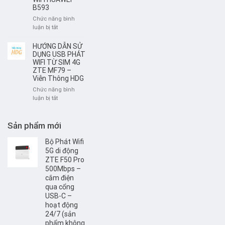
Viễn
B593
thuê
Thông
bộ
Chức năng bình
HDG
phát
ở
luận bị tắt
Wifi
Hướng
di
dẫn
HƯỚNG DẪN SỬ
động
đổi
DỤNG USB PHÁT
4G/
tên
WIFI TỪ SIM 4G
SIM
ZTE MF79 –
và
4G
Viễn Thông HDG
mật
khẩu
Chức năng bình
WIFI
ở
luận bị tắt
HUAWEI
HƯỚNG
B593
DẪN
SỬ
Sản phẩm mới
DỤNG
USB
Bộ Phát Wifi
PHÁT
5G di động
WIFI
ZTE F50 Pro
TỪ
500Mbps –
SIM
cắm điện
4G
qua cổng
ZTE
USB-C –
MF79
hoạt động
–
24/7 (sản
Viễn
phẩm không