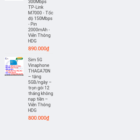
300Mbps
TP-Link
M7000 - Tốc
độ 150Mbps
- Pin
2000mAh -
Viễn Thông
HDG
890.000
₫
Sim 5G
Vinaphone
THAGA70N
– tặng
5GB/ngày –
trọn gói 12
tháng không
nạp tiền –
Viễn Thông
HDG
800.000
₫