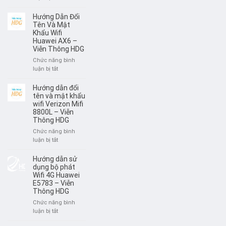
WIFI
Hướng
BỘ
dẫn
Hướng Dẫn Đổi
PHÁT
sử
Tên Và Mật
HUAWEI
dụng
Khẩu Wifi
W06
Huawei AX6 –
Mercusys
–
Viễn Thông HDG
MB112
VIỄN
–
Chức năng bình
THÔNG
Viễn
ở
luận bị tắt
HDG
Thông
Hướng
HDG
Dẫn
Hướng dẫn đổi
Đổi
tên và mật khẩu
Tên
wifi Verizon Mifi
8800L – Viễn
Và
Thông HDG
Mật
Khẩu
Chức năng bình
Wifi
ở
luận bị tắt
Huawei
Hướng
AX6
dẫn
Hướng dẫn sử
–
đổi
dụng bộ phát
Viễn
tên
Wifi 4G Huawei
Thông
E5783 – Viễn
và
HDG
Thông HDG
mật
khẩu
Chức năng bình
wifi
ở
luận bị tắt
Verizon
Hướng
Mifi