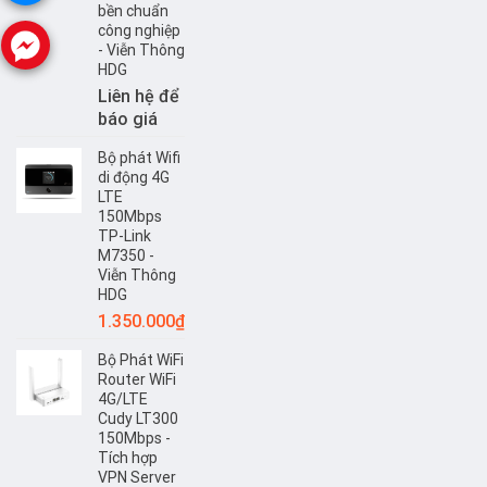
bền chuẩn
công nghiệp
- Viễn Thông
HDG
Liên hệ để
báo giá
Bộ phát Wifi
di động 4G
LTE
150Mbps
TP-Link
M7350 -
Viễn Thông
HDG
1.350.000
₫
Bộ Phát WiFi
Router WiFi
4G/LTE
Cudy LT300
150Mbps -
Tích hợp
VPN Server