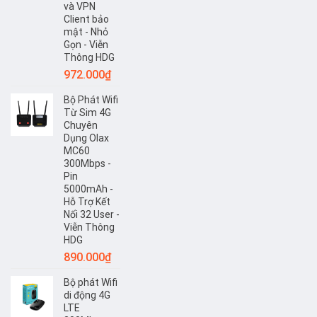
và VPN
Client bảo
mật - Nhỏ
Gọn - Viễn
Thông HDG
972.000
₫
Bộ Phát Wifi
Từ Sim 4G
Chuyên
Dụng Olax
MC60
300Mbps -
Pin
5000mAh -
Hỗ Trợ Kết
Nối 32 User -
Viễn Thông
HDG
890.000
₫
Bộ phát Wifi
di động 4G
LTE