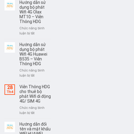
dẫn
Hướng dẫn sử
8800L
sử
dụng bộ phát
–
dụng
Wifi 4G Olax
Viễn
MT10 – Viễn
bộ
Thông
Thông HDG
phát
HDG
Wifi
Chức năng bình
4G
ở
luận bị tắt
Huawei
Hướng
E5783
dẫn
Hướng dẫn sử
–
sử
dụng bộ phát
Viễn
dụng
Wifi 4G Huawei
Thông
B535 – Viễn
bộ
HDG
Thông HDG
phát
Wifi
Chức năng bình
4G
ở
luận bị tắt
Olax
Hướng
MT10
dẫn
Viễn Thông HDG
28
–
sử
cho thuê bộ
Th4
Viễn
dụng
phát Wifi di động
Thông
4G/ SIM 4G
bộ
HDG
phát
Chức năng bình
Wifi
ở
luận bị tắt
4G
Viễn
Huawei
Thông
Hướng dẫn đổi
B535
HDG
tên và mật khẩu
–
cho
WIFI HUAWEI