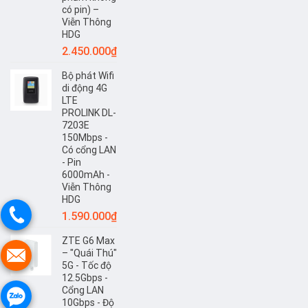
Thông
có pin) –
HDG
Viễn Thông
HDG
2.450.000
₫
Bộ phát Wifi
di động 4G
LTE
PROLINK DL-
7203E
150Mbps -
Có cổng LAN
- Pin
6000mAh -
Viễn Thông
HDG
1.590.000
₫
ZTE G6 Max
– "Quái Thú"
5G - Tốc độ
12.5Gbps -
Cổng LAN
10Gbps - Độ