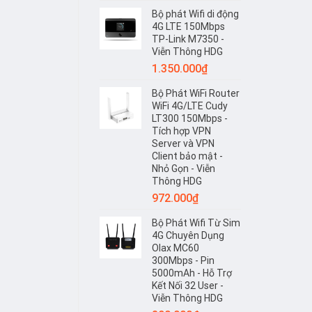
Bộ phát Wifi di động
4G LTE 150Mbps
TP-Link M7350 -
Viễn Thông HDG
1.350.000
₫
Bộ Phát WiFi Router
WiFi 4G/LTE Cudy
LT300 150Mbps -
Tích hợp VPN
Server và VPN
Client bảo mật -
Nhỏ Gọn - Viễn
Thông HDG
972.000
₫
Bộ Phát Wifi Từ Sim
4G Chuyên Dụng
Olax MC60
300Mbps - Pin
5000mAh - Hỗ Trợ
Kết Nối 32 User -
Viễn Thông HDG