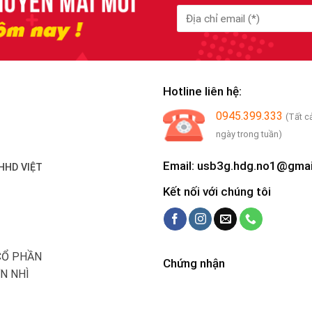
Hotline liên hệ:
0945.399.333
(Tất c
ngày trong tuần)
Email: usb3g.hdg.no1@gma
HHD VIỆT
Kết nối với chúng tôi
CỔ PHẦN
Chứng nhận
N NHÌ