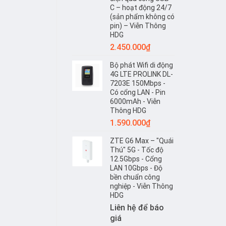
SIM
C – hoạt động 24/7
4G
(sản phẩm không có
ZTE
pin) – Viễn Thông
MF79
HDG
–
2.450.000
₫
Viễn
Thông
Bộ phát Wifi di động
HDG
4G LTE PROLINK DL-
7203E 150Mbps -
Có cổng LAN - Pin
6000mAh - Viễn
Thông HDG
1.590.000
₫
ZTE G6 Max – "Quái
Thú" 5G - Tốc độ
12.5Gbps - Cổng
LAN 10Gbps - Độ
bền chuẩn công
nghiệp - Viễn Thông
HDG
Liên hệ để báo
giá