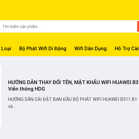
Tìm
kiếm:
 Loại
Bộ Phát Wifi Di Động
Wifi Dân Dụng
Hỗ Trợ Cài
HƯỚNG DẪN THAY ĐỔI TÊN, MẬT KHẨU WIFI HUAWEI B3
Viễn thông HDG
HƯỚNG DẪN CÀI ĐẶT BAN ĐẦU BỘ PHÁT WIFI HUAWEI B311 B1:
và ...