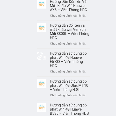
dẫn
Hướng Dẫn Đổi Tên Và
WIFI
sử
Mật Khẩu Wifi Huawei
BỘ
dụng
AX6 – Viễn Thông HDG
PHÁT
Mercusys
ở
Chức năng bình luận bị tắt
HUAWEI
MB112
Hướng
W06
–
Dẫn
Hướng dẫn đổi tên và
–
Viễn
Đổi
mật khẩu wifi Verizon
VIỄN
Thông
Tên
Mifi 8800L – Viễn Thông
THÔNG
HDG
HDG
Và
HDG
Mật
ở
Chức năng bình luận bị tắt
Khẩu
Hướng
Wifi
dẫn
Hướng dẫn sử dụng bộ
Huawei
đổi
phát Wifi 4G Huawei
AX6
tên
E5783 – Viễn Thông
–
HDG
và
Viễn
mật
ở
Chức năng bình luận bị tắt
Thông
khẩu
Hướng
HDG
wifi
dẫn
Hướng dẫn sử dụng bộ
Verizon
sử
phát Wifi 4G Olax MT10
Mifi
dụng
– Viễn Thông HDG
8800L
bộ
ở
Chức năng bình luận bị tắt
–
phát
Hướng
Viễn
Wifi
dẫn
Hướng dẫn sử dụng bộ
Thông
4G
sử
phát Wifi 4G Huawei
HDG
Huawei
dụng
B535 – Viễn Thông HDG
E5783