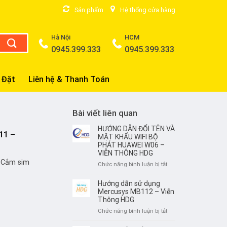
Sản phẩm
Hệ thống cửa hàng
Hà Nội
HCM
0945.399.333
0945.399.333
 Đặt
Liên hệ & Thanh Toán
Bài viết liên quan
HƯỚNG DẪN ĐỔI TÊN VÀ
11 –
MẬT KHẨU WIFI BỘ
PHÁT HUAWEI W06 –
VIỄN THÔNG HDG
 Cắm sim
ở
Chức năng bình luận bị tắt
HƯỚNG
DẪN
Hướng dẫn sử dụng
ĐỔI
Mercusys MB112 – Viễn
TÊN
Thông HDG
VÀ
ở
Chức năng bình luận bị tắt
MẬT
Hướng
KHẨU