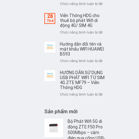
bộ
ở
Chức năng bình luận bị tắt
–
phát
Hướng
Viễn
Wifi
dẫn
Viễn Thông HDG cho
Thông
28
4G
sử
thuê bộ phát Wifi di
HDG
Th4
Olax
dụng
động 4G/ SIM 4G
MT10
bộ
ở
Chức năng bình luận bị tắt
–
phát
Viễn
Viễn
Wifi
Thông
Hướng dẫn đổi tên và
Thông
4G
HDG
mật khẩu WIFI HUAWEI
HDG
Huawei
cho
B593
B535
thuê
ở
Chức năng bình luận bị tắt
–
bộ
Hướng
Viễn
phát
dẫn
HƯỚNG DẪN SỬ DỤNG
Thông
Wifi
đổi
USB PHÁT WIFI TỪ SIM
HDG
di
tên
4G ZTE MF79 – Viễn
động
Thông HDG
và
4G/
mật
ở
Chức năng bình luận bị tắt
SIM
khẩu
HƯỚNG
4G
WIFI
DẪN
HUAWEI
SỬ
Sản phẩm mới
B593
DỤNG
USB
Bộ Phát Wifi 5G di
PHÁT
động ZTE F50 Pro
WIFI
500Mbps – cắm
TỪ
điện qua cổng USB-