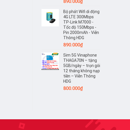
890.000
₫
Bộ phát Wifi di động
4G LTE 300Mbps
TP-Link M7000 -
Tốc độ 150Mbps -
Pin 2000mAh - Viễn
Thông HDG
890.000
₫
Sim 5G Vinaphone
THAGA70N – tặng
5GB/ngày – trọn gói
12 tháng không nạp
tiền – Viễn Thông
HDG
800.000
₫