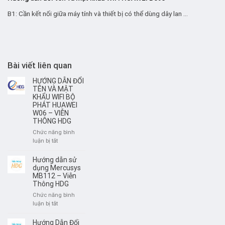
B1: Cần kết nối giữa máy tính và thiết bị có thể dùng dây lan ...
Bài viết liên quan
HƯỚNG DẪN ĐỔI
TÊN VÀ MẬT
KHẨU WIFI BỘ
PHÁT HUAWEI
W06 – VIỄN
THÔNG HDG
Chức năng bình
ở
luận bị tắt
HƯỚNG
DẪN
Hướng dẫn sử
ĐỔI
dụng Mercusys
TÊN
MB112 – Viễn
Thông HDG
VÀ
MẬT
Chức năng bình
KHẨU
ở
luận bị tắt
WIFI
Hướng
BỘ
dẫn
Hướng Dẫn Đổi