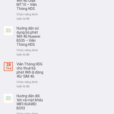
Wifi 4G Olax
Viễn
MT10 – Viễn
bộ
Thông
Thông HDG
phát
HDG
Wifi
Chức năng bình
4G
ở
luận bị tắt
Huawei
Hướng
E5783
dẫn
Hướng dẫn sử
–
sử
dụng bộ phát
Viễn
dụng
Wifi 4G Huawei
Thông
B535 – Viễn
bộ
HDG
Thông HDG
phát
Wifi
Chức năng bình
4G
ở
luận bị tắt
Olax
Hướng
MT10
dẫn
Viễn Thông HDG
28
–
sử
cho thuê bộ
Th4
Viễn
dụng
phát Wifi di động
Thông
4G/ SIM 4G
bộ
HDG
phát
Chức năng bình
Wifi
ở
luận bị tắt
4G
Viễn
Huawei
Thông
Hướng dẫn đổi
B535
HDG
tên và mật khẩu
–
cho
WIFI HUAWEI
Viễn
B593
thuê
Thông
bộ
Chức năng bình