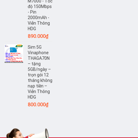
M7000 - Tốc
độ 150Mbps
- Pin
2000mAh -
Viễn Thông
HDG
890.000
₫
Sim 5G
Vinaphone
THAGA70N
– tặng
5GB/ngày –
trọn gói 12
tháng không
nạp tiền –
Viễn Thông
HDG
800.000
₫