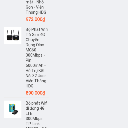
mật - Nhỏ
Gọn - Viễn
Thông HDG
972.000
₫
Bộ Phát Wifi
Từ Sim 4G
Chuyên
Dụng Olax
MC60
300Mbps -
Pin
5000mAh -
Hỗ Trợ Kết
Nối 32 User -
Viễn Thông
HDG
890.000
₫
Bộ phát Wifi
di động 4G
LTE
300Mbps
TP-Link