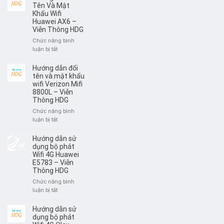
PHÁT
sử
Tên Và Mật
HUAWEI
dụng
Khẩu Wifi
W06
Huawei AX6 –
Mercusys
–
Viễn Thông HDG
MB112
VIỄN
–
Chức năng bình
THÔNG
Viễn
ở
luận bị tắt
HDG
Thông
Hướng
HDG
Dẫn
Hướng dẫn đổi
Đổi
tên và mật khẩu
Tên
wifi Verizon Mifi
8800L – Viễn
Và
Thông HDG
Mật
Khẩu
Chức năng bình
Wifi
ở
luận bị tắt
Huawei
Hướng
AX6
dẫn
Hướng dẫn sử
–
đổi
dụng bộ phát
Viễn
tên
Wifi 4G Huawei
Thông
E5783 – Viễn
và
HDG
Thông HDG
mật
khẩu
Chức năng bình
wifi
ở
luận bị tắt
Verizon
Hướng
Mifi
dẫn
Hướng dẫn sử
8800L
sử
dụng bộ phát
–
dụng