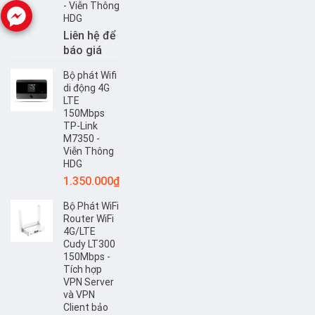
- Viễn Thông
HDG
Liên hệ để
báo giá
Bộ phát Wifi
di động 4G
LTE
150Mbps
TP-Link
M7350 -
Viễn Thông
HDG
1.350.000
₫
Bộ Phát WiFi
Router WiFi
4G/LTE
Cudy LT300
150Mbps -
Tích hợp
VPN Server
và VPN
Client bảo