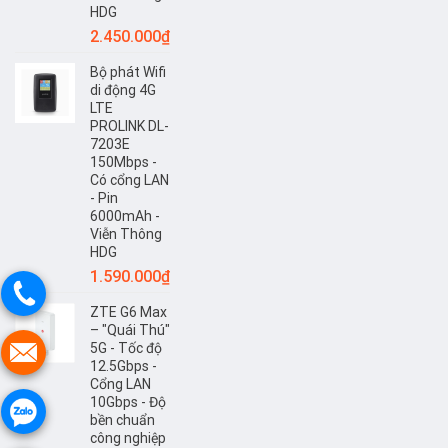
HDG
2.450.000
₫
Bộ phát Wifi
di động 4G
LTE
PROLINK DL-
7203E
150Mbps -
Có cổng LAN
- Pin
6000mAh -
Viễn Thông
HDG
1.590.000
₫
ZTE G6 Max
– "Quái Thú"
5G - Tốc độ
12.5Gbps -
Cổng LAN
10Gbps - Độ
bền chuẩn
công nghiệp