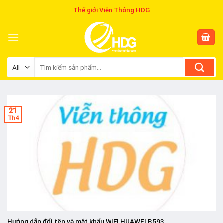
Skip
Thế giới Viễn Thông HDG
to
content
Tìm
kiếm:
21
Th4
Hướng dẫn đổi tên và mật khẩu WIFI HUAWEI B593