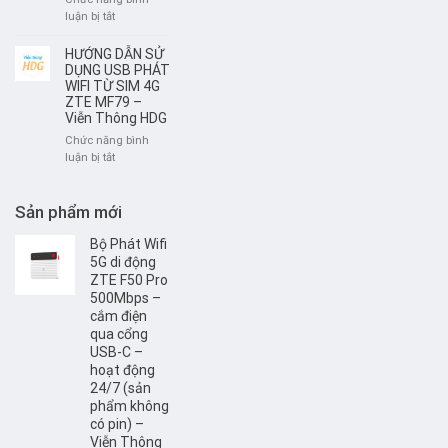
HDG
phát
ở
luận bị tắt
Wifi
Hướng
di
dẫn
HƯỚNG DẪN SỬ
động
đổi
DỤNG USB PHÁT
4G/
tên
WIFI TỪ SIM 4G
SIM
ZTE MF79 –
và
4G
Viễn Thông HDG
mật
khẩu
Chức năng bình
WIFI
ở
luận bị tắt
HUAWEI
HƯỚNG
B593
DẪN
SỬ
Sản phẩm mới
DỤNG
USB
Bộ Phát Wifi
PHÁT
5G di động
WIFI
ZTE F50 Pro
TỪ
500Mbps –
SIM
cắm điện
4G
qua cổng
ZTE
USB-C –
MF79
hoạt động
–
24/7 (sản
Viễn
phẩm không
Thông
có pin) –
HDG
Viễn Thông