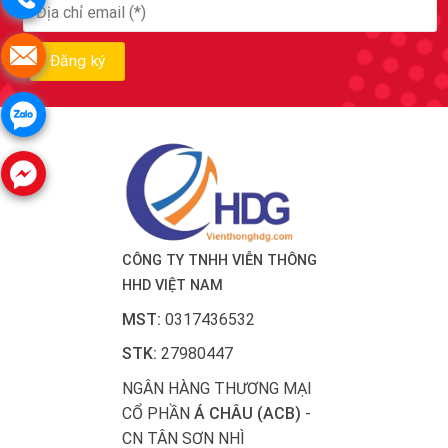
CÔNG TY TNHH VIỄN THÔNG
HHD VIỆT NAM
MST:
0317436532
STK:
27980447
NGÂN HÀNG THƯƠNG MẠI
CỔ PHẦN
Á CHÂU (ACB)
-
CN TÂN SƠN NHÌ