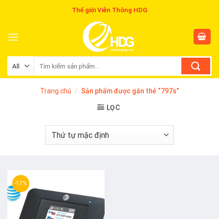
Skip
Thế giới Viễn Thông HDG
to
content
Tìm
kiếm:
Trang chủ
/
Sản phẩm được gắn thẻ “797s”
LỌC
-17%