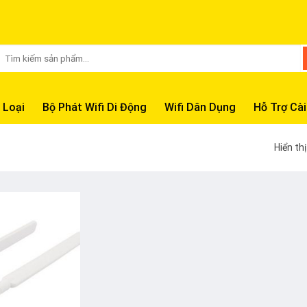
Tìm
kiếm:
 Loại
Bộ Phát Wifi Di Động
Wifi Dân Dụng
Hỗ Trợ Cài
Hiển th