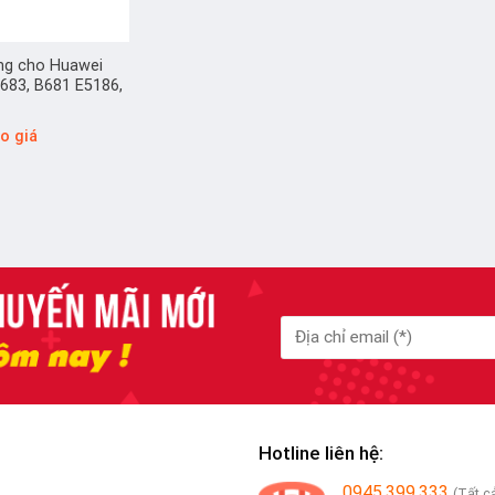
ng cho Huawei
B683, B681 E5186,
áo giá
Hotline liên hệ:
0945.399.333
(Tất c