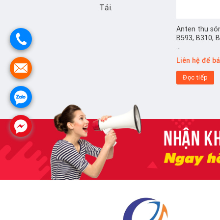
Tải.
Anten thu só
B593, B310, 
…
Liên hệ để b
Đọc tiếp