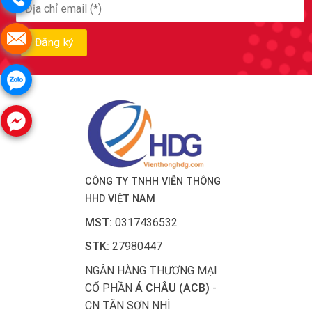
CÔNG TY TNHH VIỄN THÔNG
HHD VIỆT NAM
MST:
0317436532
STK:
27980447
NGÂN HÀNG THƯƠNG MẠI
CỔ PHẦN
Á CHÂU (ACB)
-
CN TÂN SƠN NHÌ