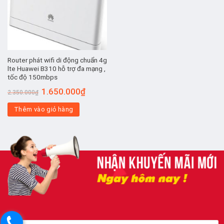
Router phát wifi di động chuẩn 4g
lte Huawei B310 hỗ trợ đa mạng ,
tốc độ 150mbps
Giá
Giá
1.650.000
₫
2.350.000
₫
gốc
hiện
là:
tại
Thêm vào giỏ hàng
2.350.000₫.
là:
1.650.000₫.