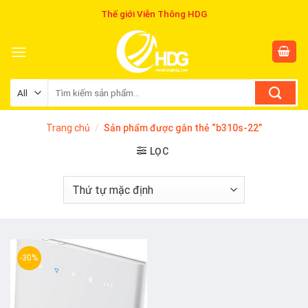
Skip
Thế giới Viễn Thông HDG
to
content
Tìm
kiếm:
Trang chủ
/
Sản phẩm được gắn thẻ “b310s-22”
LỌC
-30%