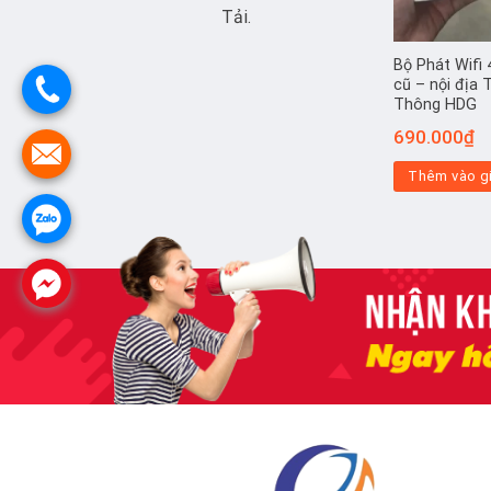
Tải.
Bộ Phát Wifi
cũ – nội địa 
Thông HDG
690.000
₫
Thêm vào g