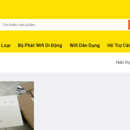
Tìm
kiếm:
 Loại
Bộ Phát Wifi Di Động
Wifi Dân Dụng
Hỗ Trợ Cài
Hiển th