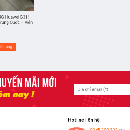
 4G Huawei B311
Trung Quốc – Viễn
iỏ hàng
Hotline liên hệ: