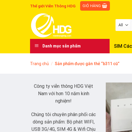
Skip
GIỎ HÀNG
Thế giới Viễn Thông HDG
to
content
SIM Các
Danh mục sản phẩm
Trang chủ
/
Sản phẩm được gắn thẻ “b311 cũ”
Công ty viễn thông HDG Việt
Nam với hơn 10 năm kinh
nghiệm!
Chúng tôi chuyên phân phối các
dòng sản phẩm: Bộ phát WIFI,
USB 3G/4G, SIM 4G & Wifi Chịu