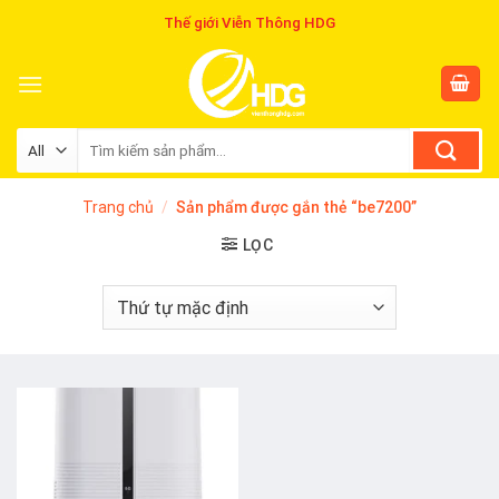
Skip
Thế giới Viễn Thông HDG
to
content
Tìm
kiếm:
Trang chủ
/
Sản phẩm được gắn thẻ “be7200”
LỌC