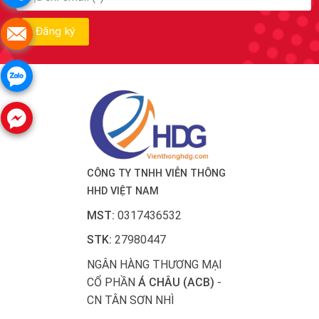
CÔNG TY TNHH VIỄN THÔNG
HHD VIỆT NAM
MST:
0317436532
STK:
27980447
NGÂN HÀNG THƯƠNG MẠI
CỔ PHẦN
Á CHÂU (ACB)
-
CN TÂN SƠN NHÌ