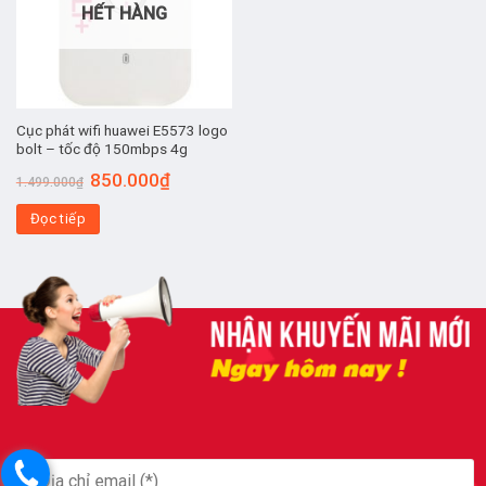
HẾT HÀNG
Cục phát wifi huawei E5573 logo
bolt – tốc độ 150mbps 4g
Giá
Giá
850.000
₫
1.499.000
₫
gốc
hiện
là:
tại
Đọc tiếp
1.499.000₫.
là:
850.000₫.