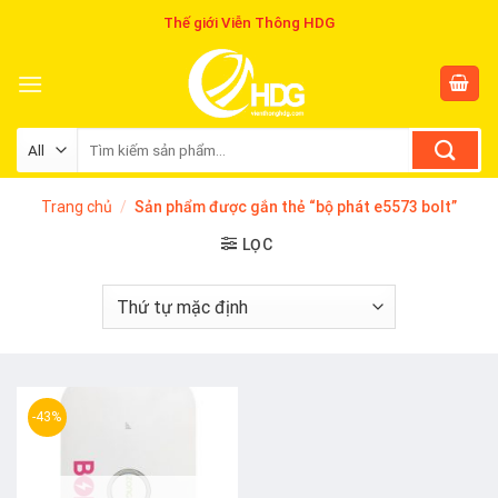
Skip
Thế giới Viễn Thông HDG
to
content
Tìm
kiếm:
Trang chủ
/
Sản phẩm được gắn thẻ “bộ phát e5573 bolt”
LỌC
-43%