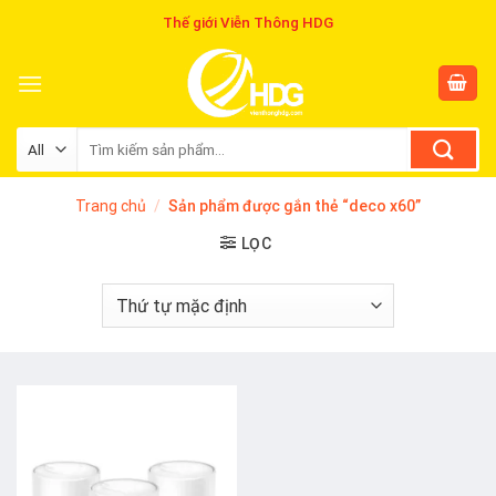
Skip
Thế giới Viễn Thông HDG
to
content
Tìm
kiếm:
Trang chủ
/
Sản phẩm được gắn thẻ “deco x60”
LỌC