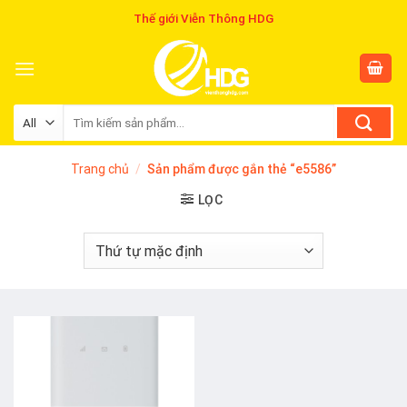
Skip
Thế giới Viễn Thông HDG
to
content
Tìm
kiếm:
Trang chủ
/
Sản phẩm được gắn thẻ “e5586”
LỌC