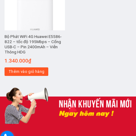
Bộ Phát WiFi 4G Huawei E5586-
822 – tốc độ 195Mbps – Cổng
USB-C – Pin 2400mAh – Viễn
Thông HDG
1.340.000
₫
Thêm vào giỏ hàng