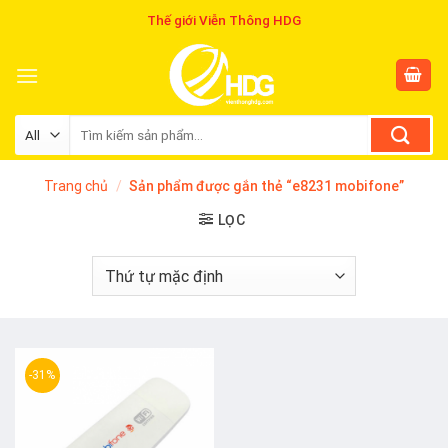
Skip
Thế giới Viễn Thông HDG
to
content
Tìm
kiếm:
Trang chủ
/
Sản phẩm được gắn thẻ “e8231 mobifone”
LỌC
-31%