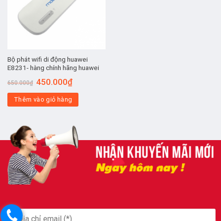
Bộ phát wifi di động huawei
E8231- hàng chính hãng huawei
Giá
Giá
450.000
₫
650.000
₫
gốc
hiện
là:
tại
Thêm vào giỏ hàng
650.000₫.
là:
450.000₫.