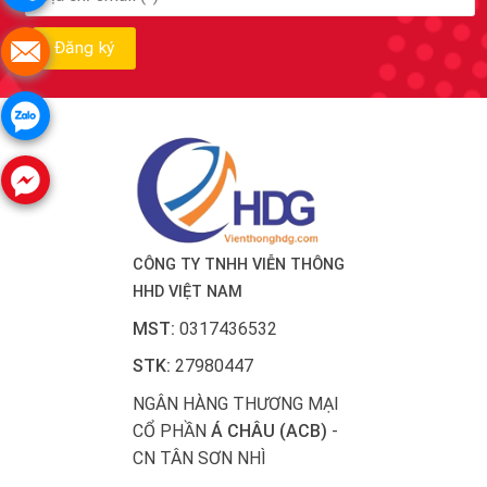
CÔNG TY TNHH VIỄN THÔNG
HHD VIỆT NAM
MST:
0317436532
STK:
27980447
NGÂN HÀNG THƯƠNG MẠI
CỔ PHẦN
Á CHÂU (ACB)
-
CN TÂN SƠN NHÌ