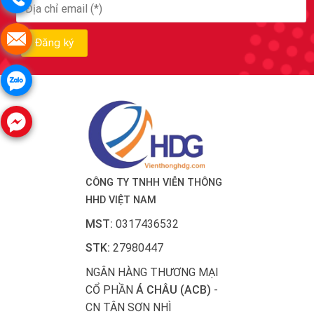
CÔNG TY TNHH VIỄN THÔNG
HHD VIỆT NAM
MST:
0317436532
STK:
27980447
NGÂN HÀNG THƯƠNG MẠI
CỔ PHẦN
Á CHÂU (ACB)
-
CN TÂN SƠN NHÌ