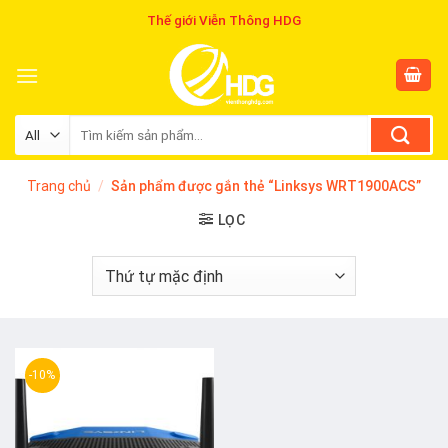
Skip
Thế giới Viễn Thông HDG
to
content
Tìm
kiếm:
Trang chủ
/
Sản phẩm được gắn thẻ “Linksys WRT1900ACS”
LỌC
-10%