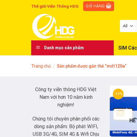
Skip
GIỎ HÀNG
Thế giới Viễn Thông HDG
to
content
SIM Các
Danh mục sản phẩm
Trang chủ
/
Sản phẩm được gắn thẻ “mdt120a”
Công ty viễn thông HDG Việt
-19%
Nam với hơn 10 năm kinh
nghiệm!
Chúng tôi chuyên phân phối các
HẾ
dòng sản phẩm: Bộ phát WIFI,
USB 3G/4G, SIM 4G & Wifi Chịu