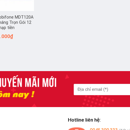
obifone MDT120A
áng Trọn Gói 12
nạp tiền
Giá
.000
₫
hiện
tại
000₫.
là:
650.000₫.
Hotline liên hệ: