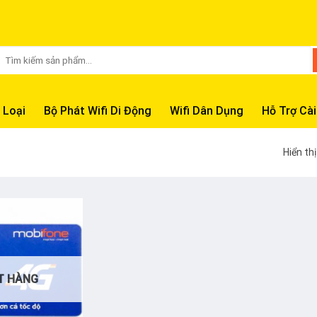
Tìm
kiếm:
 Loại
Bộ Phát Wifi Di Động
Wifi Dân Dụng
Hỗ Trợ Cài
Hiển th
T HÀNG