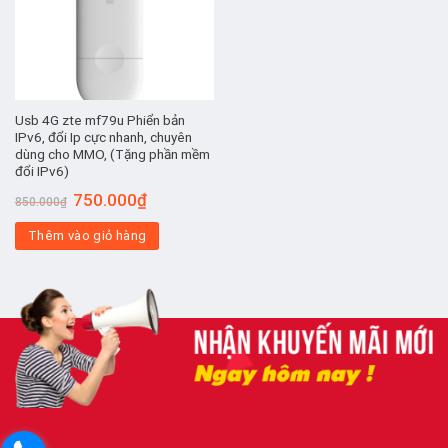
Usb 4G zte mf79u Phiển bản
IPv6, đổi Ip cực nhanh, chuyên
dùng cho MMO, (Tặng phần mềm
đổi IPv6)
Giá
Giá
750.000
₫
850.000
₫
gốc
hiện
là:
tại
Thêm vào giỏ hàng
850.000₫.
là:
750.000₫.