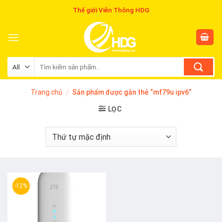
Skip
Thế giới Viễn Thông HDG
to
content
Tìm
kiếm:
Trang chủ
/
Sản phẩm được gắn thẻ “mf79u ipv6”
LỌC
-12%