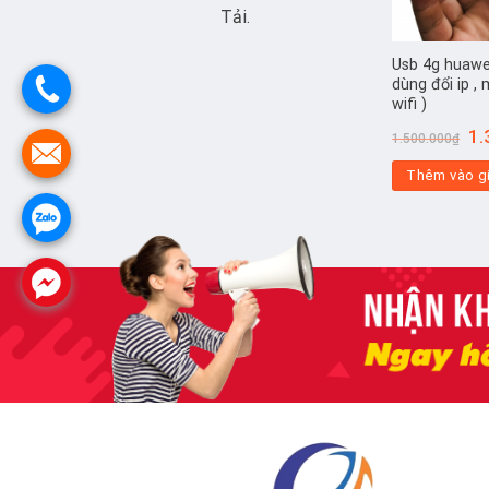
Tải.
Usb 4g huawe
dùng đổi ip ,
wifi )
Gi
1.
1.500.000
₫
gố
là:
Thêm vào g
1.5