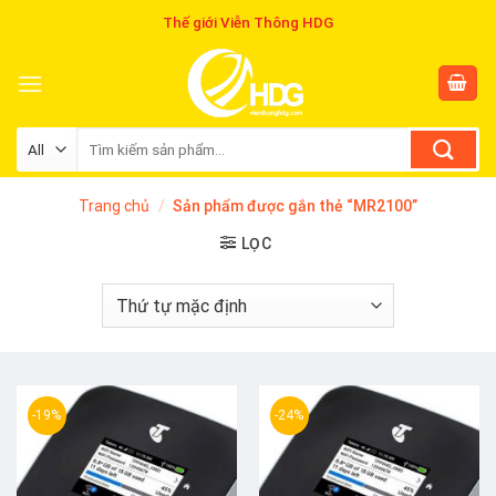
Skip
Thế giới Viễn Thông HDG
to
content
Tìm
kiếm:
Trang chủ
/
Sản phẩm được gắn thẻ “MR2100”
LỌC
-19%
-24%