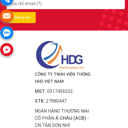
CÔNG TY TNHH VIỄN THÔNG
HHD VIỆT NAM
MST:
0317436532
STK:
27980447
NGÂN HÀNG THƯƠNG MẠI
CỔ PHẦN
Á CHÂU (ACB)
-
CN TÂN SƠN NHÌ