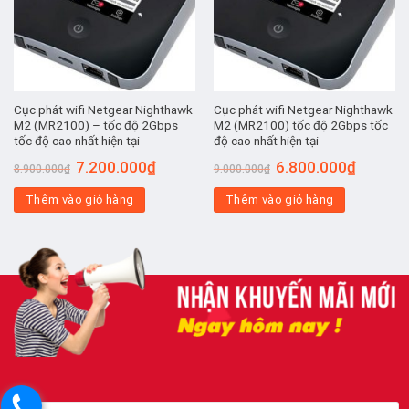
Cục phát wifi Netgear Nighthawk
Cục phát wifi Netgear Nighthawk
M2 (MR2100) – tốc độ 2Gbps
M2 (MR2100) tốc độ 2Gbps tốc
tốc độ cao nhất hiện tại
độ cao nhất hiện tại
Giá
Giá
Giá
Giá
7.200.000
₫
6.800.000
₫
8.900.000
₫
9.000.000
₫
gốc
hiện
gốc
hiện
là:
tại
là:
tại
Thêm vào giỏ hàng
8.900.000₫.
là:
Thêm vào giỏ hàng
9.000.000₫.
là:
7.200.000₫.
6.800.00