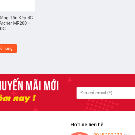
 Băng Tần Kép 4G
Archer MR200 –
HDG
iỏ hàng
Hotline liên hệ: