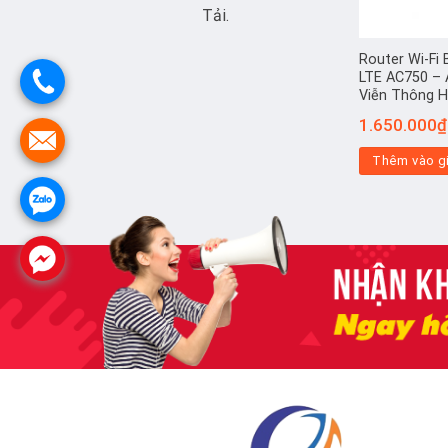
Tải.
Router Wi-Fi
LTE AC750 – 
Viễn Thông 
1.650.000
₫
Thêm vào g