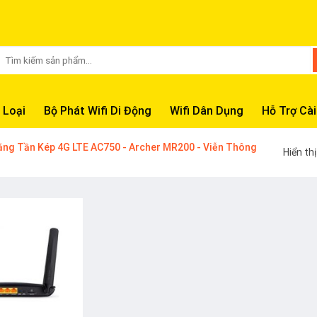
Tìm
kiếm:
 Loại
Bộ Phát Wifi Di Động
Wifi Dân Dụng
Hỗ Trợ Cài
ăng Tần Kép 4G LTE AC750 - Archer MR200 - Viễn Thông
Hiển th