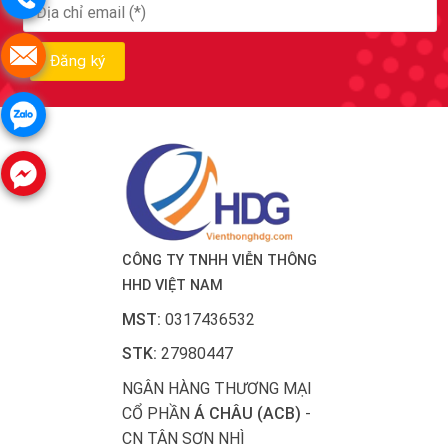
CÔNG TY TNHH VIỄN THÔNG
HHD VIỆT NAM
MST:
0317436532
STK:
27980447
NGÂN HÀNG THƯƠNG MẠI
CỔ PHẦN
Á CHÂU (ACB)
-
CN TÂN SƠN NHÌ