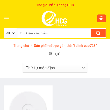
Skip
Thế giới Viễn Thông HDG
to
content
Tìm
kiếm:
Trang chủ
/
Sản phẩm được gắn thẻ “tplink eap723”
LỌC