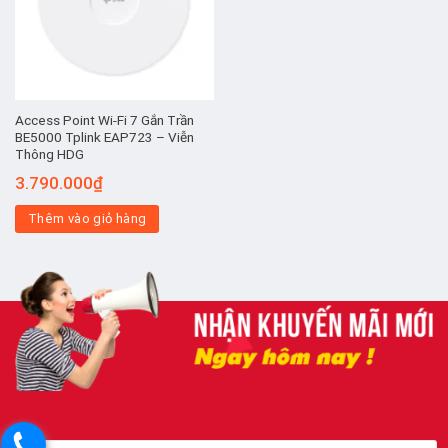
Access Point Wi-Fi 7 Gắn Trần
BE5000 Tplink EAP723 – Viễn
Thông HDG
3.790.000
₫
Thêm vào giỏ hàng