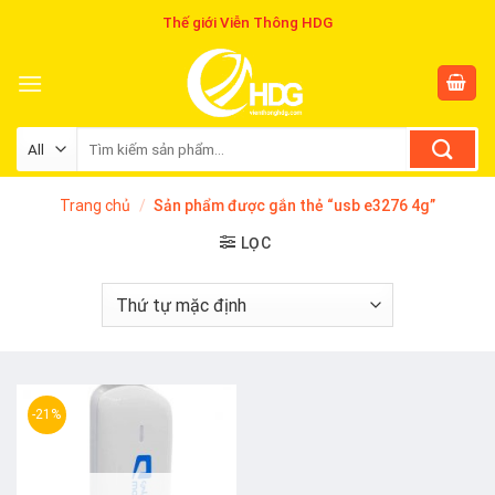
Skip
Thế giới Viễn Thông HDG
to
content
Tìm
kiếm:
Trang chủ
/
Sản phẩm được gắn thẻ “usb e3276 4g”
LỌC
-21%