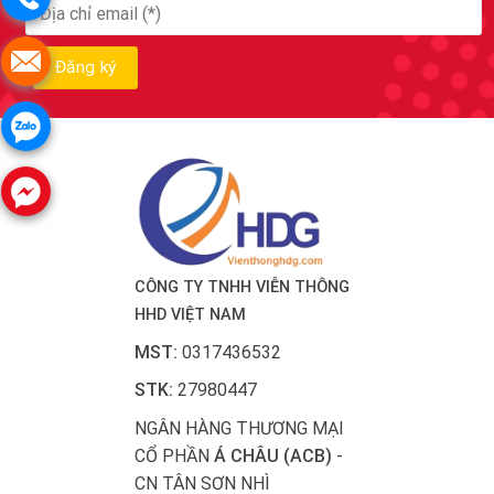
CÔNG TY TNHH VIỄN THÔNG
HHD VIỆT NAM
MST:
0317436532
STK:
27980447
NGÂN HÀNG THƯƠNG MẠI
CỔ PHẦN
Á CHÂU (ACB)
-
CN TÂN SƠN NHÌ