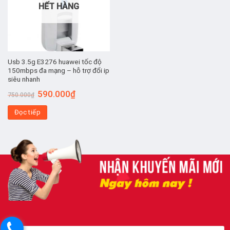
HẾT HÀNG
Usb 3.5g E3276 huawei tốc độ
150mbps đa mạng – hỗ trợ đổi ip
siêu nhanh
Giá
Giá
590.000
₫
750.000
₫
gốc
hiện
là:
tại
Đọc tiếp
750.000₫.
là:
590.000₫.