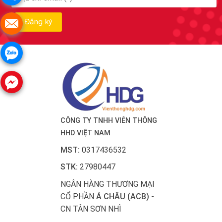
CÔNG TY TNHH VIỄN THÔNG
HHD VIỆT NAM
MST:
0317436532
STK:
27980447
NGÂN HÀNG THƯƠNG MẠI
CỔ PHẦN
Á CHÂU (ACB)
-
CN TÂN SƠN NHÌ