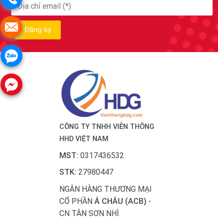
CÔNG TY TNHH VIỄN THÔNG
HHD VIỆT NAM
MST:
0317436532
STK:
27980447
NGÂN HÀNG THƯƠNG MẠI
CỔ PHẦN
Á CHÂU (ACB)
-
CN TÂN SƠN NHÌ