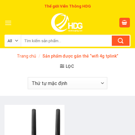
Skip
Thế giới Viễn Thông HDG
to
content
Tìm
kiếm:
Trang chủ
/
Sản phẩm được gắn thẻ “wifi 4g tplink”
LỌC