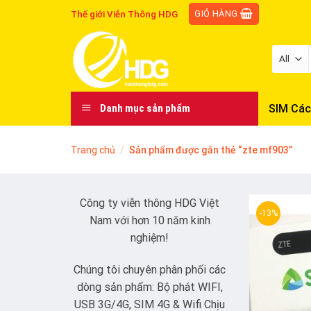
Skip
GIỎ HÀNG
Thế giới Viễn Thông HDG
to
content
SIM Các
Danh mục sản phẩm
Trang chủ
/
Sản phẩm được gắn thẻ “zte mf903”
Công ty viễn thông HDG Việt
-13%
Nam với hơn 10 năm kinh
nghiệm!
Chúng tôi chuyên phân phối các
dòng sản phẩm: Bộ phát WIFI,
USB 3G/4G, SIM 4G & Wifi Chịu