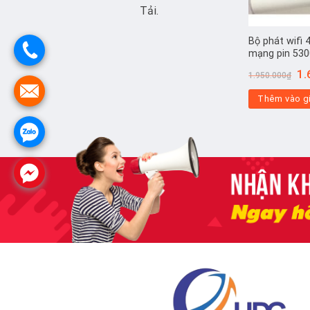
Tải.
Bộ phát wifi
mạng pin 53
Gi
1.
1.950.000
₫
gố
là:
Thêm vào g
1.9