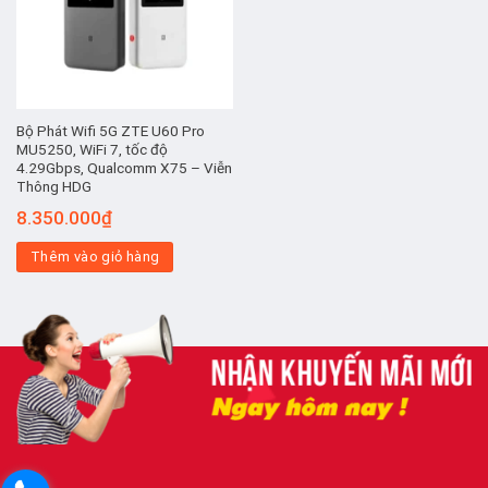
Bộ Phát Wifi 5G ZTE U60 Pro
MU5250, WiFi 7, tốc độ
4.29Gbps, Qualcomm X75 – Viễn
Thông HDG
8.350.000
₫
Thêm vào giỏ hàng