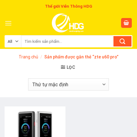
Skip
Thế giới Viễn Thông HDG
to
content
Tìm
kiếm:
Trang chủ
/
Sản phẩm được gắn thẻ “zte u60 pro”
LỌC