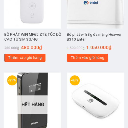
BỘ PHÁT WIFI MF65 ZTE TỐC ĐỘ
Bộ phát wifi 3g đa mạng Huawei
CAO TỪ SIM 3G/4G
B310 Entel
Giá
Giá
Giá
Giá
480.000
₫
1.050.000
₫
750.000
₫
1.500.000
₫
gốc
hiện
gốc
hiện
là:
tại
là:
tại
Thêm vào giỏ hàng
750.000₫.
là:
Thêm vào giỏ hàng
1.500.000₫.
là:
480.000₫.
1.050.00
-31%
-48%
HẾT HÀNG