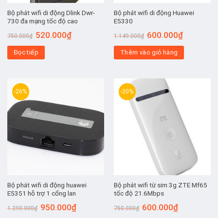
Bộ phát wifi di động Dlink Dwr-
Bộ phát wifi di động Huawei
730 đa mạng tốc độ cao
E5330
Giá
Giá
Giá
Giá
520.000
₫
600.000
₫
750.000
₫
1.149.000
₫
gốc
hiện
gốc
hiện
là:
tại
là:
tại
Đọc tiếp
750.000₫.
là:
Thêm vào giỏ hàng
1.149.000₫.
là:
520.000₫.
600.000₫.
-26%
-20%
Bộ phát wifi di động huawei
Bộ phát wifi từ sim 3g ZTE Mf65
E5351 hỗ trợ 1 cổng lan
tốc độ 21.6Mbps
Giá
Giá
Giá
Giá
950.000
₫
600.000
₫
1.290.000
₫
750.000
₫
gốc
hiện
gốc
hiện