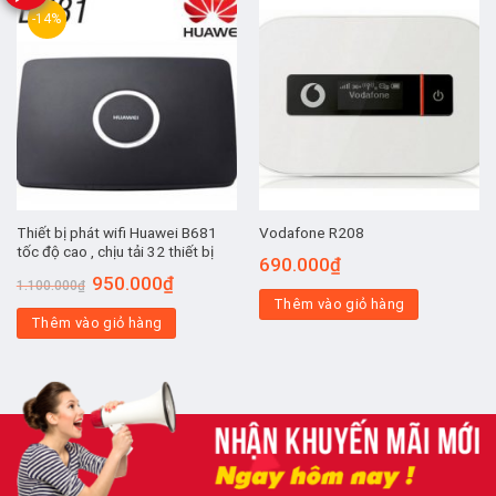
-14%
Thiết bị phát wifi Huawei B681
Vodafone R208
tốc độ cao , chịu tải 32 thiết bị
690.000
₫
Giá
Giá
950.000
₫
1.100.000
₫
gốc
hiện
Thêm vào giỏ hàng
là:
tại
Thêm vào giỏ hàng
1.100.000₫.
là:
950.000₫.