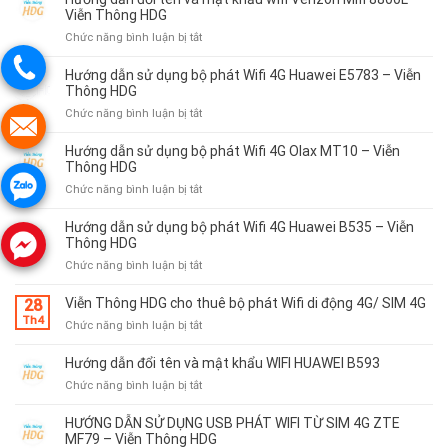
–
HUAWEI
Đổi
Viễn Thông HDG
Viễn
W06
Tên
ở
Chức năng bình luận bị tắt
Thông
–
Và
Hướng
HDG
VIỄN
Mật
dẫn
Hướng dẫn sử dụng bộ phát Wifi 4G Huawei E5783 – Viễn
THÔNG
Khẩu
đổi
Thông HDG
HDG
Wifi
tên
ở
Chức năng bình luận bị tắt
Huawei
và
Hướng
AX6
mật
dẫn
–
Hướng dẫn sử dụng bộ phát Wifi 4G Olax MT10 – Viễn
khẩu
sử
Viễn
Thông HDG
wifi
dụng
Thông
ở
Chức năng bình luận bị tắt
Verizon
bộ
HDG
Hướng
Mifi
phát
dẫn
8800L
Hướng dẫn sử dụng bộ phát Wifi 4G Huawei B535 – Viễn
Wifi
sử
–
Thông HDG
4G
dụng
Viễn
ở
Chức năng bình luận bị tắt
Huawei
bộ
Thông
Hướng
E5783
phát
HDG
dẫn
–
Viễn Thông HDG cho thuê bộ phát Wifi di động 4G/ SIM 4G
28
Wifi
sử
Viễn
Th4
4G
ở
Chức năng bình luận bị tắt
dụng
Thông
Olax
Viễn
bộ
HDG
MT10
Thông
Hướng dẫn đổi tên và mật khẩu WIFI HUAWEI B593
phát
–
HDG
Wifi
ở
Chức năng bình luận bị tắt
Viễn
cho
4G
Hướng
Thông
thuê
Huawei
dẫn
HƯỚNG DẪN SỬ DỤNG USB PHÁT WIFI TỪ SIM 4G ZTE
HDG
bộ
B535
đổi
MF79 – Viễn Thông HDG
phát