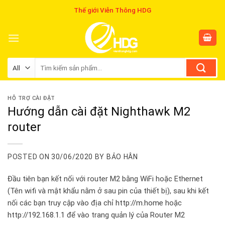
Skip
Thế giới Viễn Thông HDG
to
content
Tìm
kiếm:
HỖ TRỢ CÀI ĐẶT
Hướng dẫn cài đặt Nighthawk M2
router
POSTED ON
30/06/2020
BY
BẢO HÂN
Đầu tiên bạn kết nối với router M2 bằng WiFi hoặc Ethernet
(Tên wifi và mật khẩu nằm ở sau pin của thiết bị), sau khi kết
nối các bạn truy cập vào địa chỉ
http://m.home
hoặc
http://192.168.1.1
để vào trang quản lý của Router M2