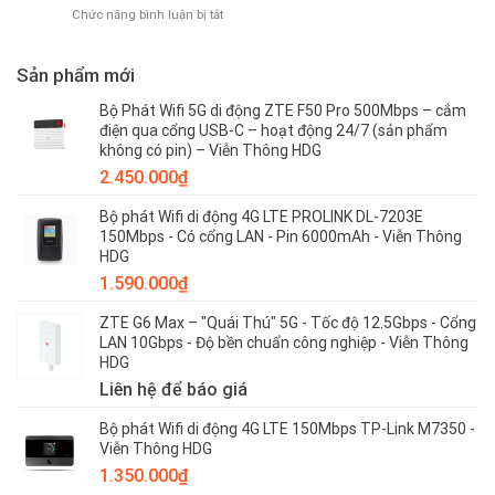
–
tên
Wifi
ở
Chức năng bình luận bị tắt
Viễn
và
di
HƯỚNG
Thông
mật
động
DẪN
HDG
khẩu
4G/
SỬ
Sản phẩm mới
WIFI
SIM
DỤNG
HUAWEI
4G
USB
Bộ Phát Wifi 5G di động ZTE F50 Pro 500Mbps – cắm
B593
PHÁT
điện qua cổng USB-C – hoạt động 24/7 (sản phẩm
WIFI
không có pin) – Viễn Thông HDG
TỪ
2.450.000
₫
SIM
4G
Bộ phát Wifi di động 4G LTE PROLINK DL-7203E
ZTE
150Mbps - Có cổng LAN - Pin 6000mAh - Viễn Thông
MF79
HDG
–
Viễn
1.590.000
₫
Thông
HDG
ZTE G6 Max – "Quái Thú" 5G - Tốc độ 12.5Gbps - Cổng
LAN 10Gbps - Độ bền chuẩn công nghiệp - Viễn Thông
HDG
Liên hệ để báo giá
Bộ phát Wifi di động 4G LTE 150Mbps TP-Link M7350 -
Viễn Thông HDG
1.350.000
₫