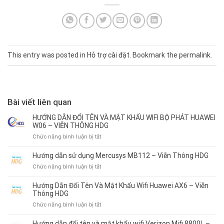
This entry was posted in
Hỗ trợ cài đặt
. Bookmark the
permalink
.
Bài viết liên quan
HƯỚNG DẪN ĐỔI TÊN VÀ MẬT KHẨU WIFI BỘ PHÁT HUAWEI
W06 – VIỄN THÔNG HDG
ở
Chức năng bình luận bị tắt
HƯỚNG
DẪN
Hướng dẫn sử dụng Mercusys MB112 – Viễn Thông HDG
ĐỔI
ở
Chức năng bình luận bị tắt
TÊN
Hướng
VÀ
dẫn
Hướng Dẫn Đổi Tên Và Mật Khẩu Wifi Huawei AX6 – Viễn
MẬT
sử
Thông HDG
KHẨU
dụng
WIFI
ở
Chức năng bình luận bị tắt
Mercusys
BỘ
Hướng
MB112
PHÁT
Dẫn
Hướng dẫn đổi tên và mật khẩu wifi Verizon Mifi 8800L –