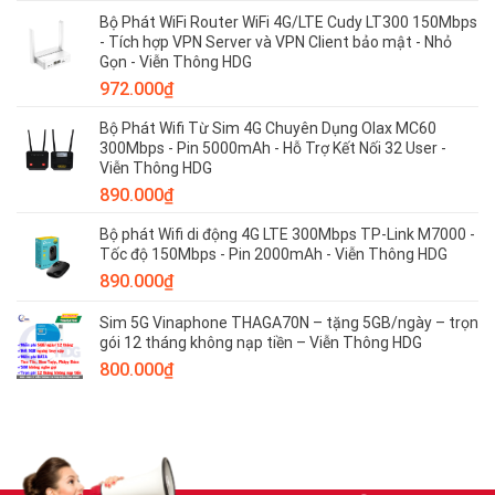
Bộ Phát WiFi Router WiFi 4G/LTE Cudy LT300 150Mbps
- Tích hợp VPN Server và VPN Client bảo mật - Nhỏ
Gọn - Viễn Thông HDG
972.000
₫
Bộ Phát Wifi Từ Sim 4G Chuyên Dụng Olax MC60
300Mbps - Pin 5000mAh - Hỗ Trợ Kết Nối 32 User -
Viễn Thông HDG
890.000
₫
Bộ phát Wifi di động 4G LTE 300Mbps TP-Link M7000 -
Tốc độ 150Mbps - Pin 2000mAh - Viễn Thông HDG
890.000
₫
Sim 5G Vinaphone THAGA70N – tặng 5GB/ngày – trọn
gói 12 tháng không nạp tiền – Viễn Thông HDG
800.000
₫