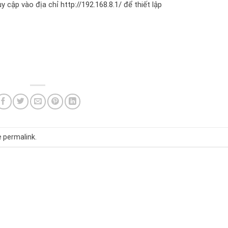
ruy cập vào địa chỉ
http://192.168.8.1/
để thiết lập
e
permalink
.