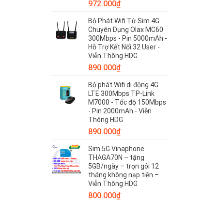
972.000
₫
Bộ Phát Wifi Từ Sim 4G
Chuyên Dụng Olax MC60
300Mbps - Pin 5000mAh -
Hỗ Trợ Kết Nối 32 User -
Viễn Thông HDG
890.000
₫
Bộ phát Wifi di động 4G
LTE 300Mbps TP-Link
M7000 - Tốc độ 150Mbps
- Pin 2000mAh - Viễn
Thông HDG
890.000
₫
Sim 5G Vinaphone
THAGA70N – tặng
5GB/ngày – trọn gói 12
tháng không nạp tiền –
Viễn Thông HDG
800.000
₫