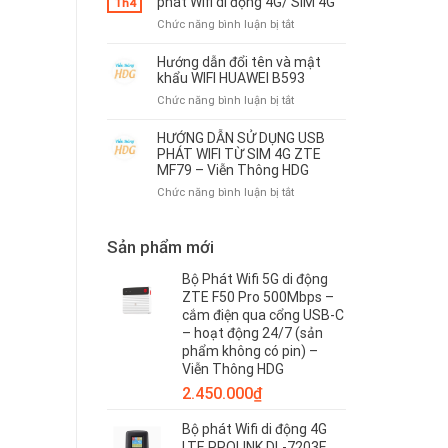
phát Wifi di động 4G/ SIM 4G
HDG
Th4
Olax
dụng
ở
Chức năng bình luận bị tắt
MT10
bộ
Viễn
–
phát
Thông
Viễn
Hướng dẫn đổi tên và mật
Wifi
HDG
khẩu WIFI HUAWEI B593
Thông
4G
cho
HDG
ở
Chức năng bình luận bị tắt
Huawei
thuê
Hướng
B535
bộ
dẫn
–
HƯỚNG DẪN SỬ DỤNG USB
phát
đổi
Viễn
PHÁT WIFI TỪ SIM 4G ZTE
Wifi
tên
MF79 – Viễn Thông HDG
Thông
di
và
HDG
ở
Chức năng bình luận bị tắt
động
mật
HƯỚNG
4G/
khẩu
DẪN
SIM
WIFI
SỬ
Sản phẩm mới
4G
HUAWEI
DỤNG
B593
USB
Bộ Phát Wifi 5G di động
PHÁT
ZTE F50 Pro 500Mbps –
WIFI
cắm điện qua cổng USB-C
TỪ
– hoạt động 24/7 (sản
SIM
phẩm không có pin) –
4G
Viễn Thông HDG
ZTE
2.450.000
₫
MF79
–
Bộ phát Wifi di động 4G
Viễn
LTE PROLINK DL-7203E
Thông