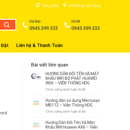
Sản phẩm
Hệ thống cửa hàng
Hà Nội
HCM
0945.399.333
0945.399.333
 Đặt
Liên hệ & Thanh Toán
Bài viết liên quan
HƯỚNG DẪN ĐỔI TÊN VÀ MẬT
KHẨU WIFI BỘ PHÁT HUAWEI
W06 – VIỄN THÔNG HDG
ở
Chức năng bình luận bị tắt
HƯỚNG
DẪN
Hướng dẫn sử dụng Mercusys
ĐỔI
MB112 – Viễn Thông HDG
TÊN
ở
Chức năng bình luận bị tắt
word
VÀ
Hướng
MẬT
dẫn
Hướng Dẫn Đổi Tên Và Mật
KHẨU
sử
Khẩu Wifi Huawei AX6 – Viễn
WIFI