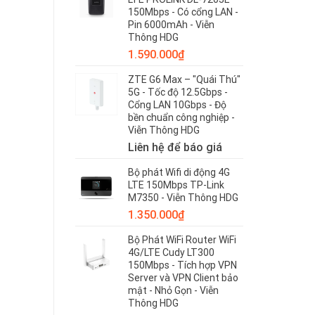
150Mbps - Có cổng LAN -
HDG
Pin 6000mAh - Viễn
Thông HDG
1.590.000
₫
ZTE G6 Max – "Quái Thú"
5G - Tốc độ 12.5Gbps -
Cổng LAN 10Gbps - Độ
bền chuẩn công nghiệp -
Viễn Thông HDG
Liên hệ để báo giá
Bộ phát Wifi di động 4G
LTE 150Mbps TP-Link
M7350 - Viễn Thông HDG
1.350.000
₫
Bộ Phát WiFi Router WiFi
4G/LTE Cudy LT300
150Mbps - Tích hợp VPN
Server và VPN Client bảo
mật - Nhỏ Gọn - Viễn
Thông HDG