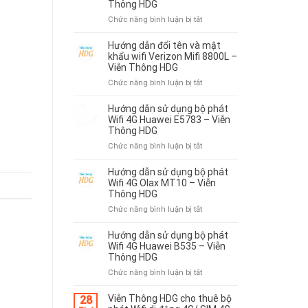
dụng
Thông HDG
BỘ
Mercusys
ở
Chức năng bình luận bị tắt
PHÁT
MB112
Hướng
HUAWEI
–
Dẫn
W06
Hướng dẫn đổi tên và mật
Viễn
Đổi
khẩu wifi Verizon Mifi 8800L –
–
Thông
Tên
Viễn Thông HDG
VIỄN
HDG
Và
THÔNG
ở
Chức năng bình luận bị tắt
Mật
HDG
Hướng
Khẩu
dẫn
Hướng dẫn sử dụng bộ phát
Wifi
đổi
Wifi 4G Huawei E5783 – Viễn
Huawei
tên
Thông HDG
AX6
và
ở
Chức năng bình luận bị tắt
–
mật
Hướng
Viễn
khẩu
dẫn
Hướng dẫn sử dụng bộ phát
Thông
wifi
sử
Wifi 4G Olax MT10 – Viễn
HDG
Verizon
dụng
Thông HDG
Mifi
bộ
ở
Chức năng bình luận bị tắt
8800L
phát
Hướng
–
Wifi
dẫn
Hướng dẫn sử dụng bộ phát
Viễn
4G
sử
Wifi 4G Huawei B535 – Viễn
Thông
Huawei
dụng
Thông HDG
HDG
E5783
bộ
ở
Chức năng bình luận bị tắt
–
phát
Hướng
Viễn
Wifi
dẫn
Viễn Thông HDG cho thuê bộ
Thông
28
4G
sử