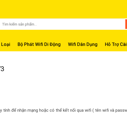
Tìm
kiếm:
 Loại
Bộ Phát Wifi Di Động
Wifi Dân Dụng
Hỗ Trợ Cài
73
tính để nhận mạng hoặc có thể kết nối qua wifi ( tên wifi và pass