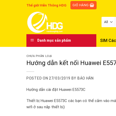
Skip
GIỎ HÀNG
Thế giới Viễn Thông HDG
to
content
SIM Các
Danh mục sản phẩm
CHƯA PHÂN LOẠI
Hướng dẫn kết nối Huawei E55
POSTED ON
27/03/2019
BY
BẢO HÂN
Hướng dẫn cài đặt Huawei E5573C
Thiết bị Huawei E5573C các bạn có thể cắm váo máy 
wifi ở sau nắp thiết bị)