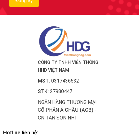
CÔNG TY TNHH VIỄN THÔNG
HHD VIỆT NAM
MST:
0317436532
STK:
27980447
NGÂN HÀNG THƯƠNG MẠI
CỔ PHẦN
Á CHÂU (ACB)
-
CN TÂN SƠN NHÌ
Hotline liên hệ: