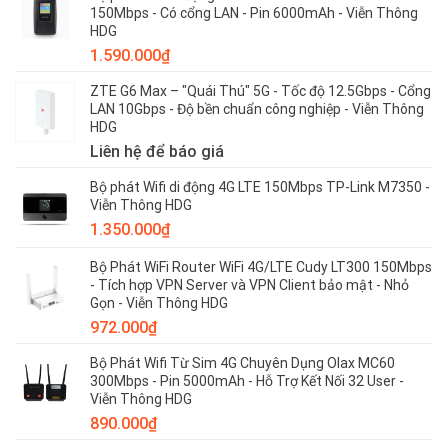
150Mbps - Có cổng LAN - Pin 6000mAh - Viễn Thông
MF79
HDG
–
Viễn
1.590.000
₫
Thông
HDG
ZTE G6 Max – "Quái Thú" 5G - Tốc độ 12.5Gbps - Cổng
LAN 10Gbps - Độ bền chuẩn công nghiệp - Viễn Thông
HDG
Liên hệ để báo giá
Bộ phát Wifi di động 4G LTE 150Mbps TP-Link M7350 -
Viễn Thông HDG
1.350.000
₫
Bộ Phát WiFi Router WiFi 4G/LTE Cudy LT300 150Mbps
- Tích hợp VPN Server và VPN Client bảo mật - Nhỏ
Gọn - Viễn Thông HDG
972.000
₫
Bộ Phát Wifi Từ Sim 4G Chuyên Dụng Olax MC60
300Mbps - Pin 5000mAh - Hỗ Trợ Kết Nối 32 User -
Viễn Thông HDG
890.000
₫