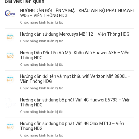
Bài viết liên quan
HƯỚNG DẪN ĐỔI TÊN VÀ MẬT KHẨU WIFI BỘ PHÁT HUAWEI
W06 – VIỄN THÔNG HDG
ở
Chức năng bình luận bị tắt
HƯỚNG
DẪN
Hướng dẫn sử dụng Mercusys MB112 – Viễn Thông HDG
ĐỔI
ở
Chức năng bình luận bị tắt
TÊN
Hướng
VÀ
dẫn
Hướng Dẫn Đổi Tên Và Mật Khẩu Wifi Huawei AX6 – Viễn
MẬT
sử
Thông HDG
KHẨU
dụng
WIFI
ở
Chức năng bình luận bị tắt
Mercusys
BỘ
Hướng
MB112
PHÁT
Dẫn
Hướng dẫn đổi tên và mật khẩu wifi Verizon Mifi 8800L –
–
HUAWEI
Đổi
Viễn Thông HDG
Viễn
W06
Tên
ở
Chức năng bình luận bị tắt
Thông
–
Và
Hướng
HDG
VIỄN
Mật
dẫn
Hướng dẫn sử dụng bộ phát Wifi 4G Huawei E5783 – Viễn
THÔNG
Khẩu
đổi
Thông HDG
HDG
Wifi
tên
ở
Chức năng bình luận bị tắt
Huawei
và
Hướng
AX6
mật
dẫn
–
Hướng dẫn sử dụng bộ phát Wifi 4G Olax MT10 – Viễn
khẩu
sử
Viễn
Thông HDG
wifi
dụng
Thông
ở
Chức năng bình luận bị tắt
Verizon
bộ
HDG