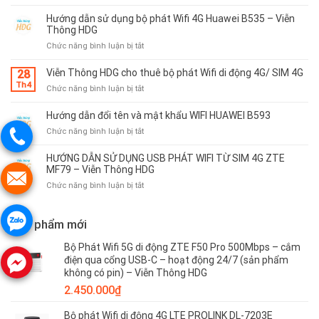
Hướng
Mifi
phát
dẫn
8800L
Hướng dẫn sử dụng bộ phát Wifi 4G Huawei B535 – Viễn
Wifi
sử
–
Thông HDG
4G
dụng
Viễn
ở
Chức năng bình luận bị tắt
Huawei
bộ
Thông
Hướng
E5783
phát
HDG
dẫn
–
Viễn Thông HDG cho thuê bộ phát Wifi di động 4G/ SIM 4G
28
Wifi
sử
Viễn
Th4
4G
ở
Chức năng bình luận bị tắt
dụng
Thông
Olax
Viễn
bộ
HDG
MT10
Thông
Hướng dẫn đổi tên và mật khẩu WIFI HUAWEI B593
phát
–
HDG
Wifi
ở
Chức năng bình luận bị tắt
Viễn
cho
4G
Hướng
Thông
thuê
Huawei
dẫn
HƯỚNG DẪN SỬ DỤNG USB PHÁT WIFI TỪ SIM 4G ZTE
HDG
bộ
B535
đổi
MF79 – Viễn Thông HDG
phát
–
tên
Wifi
ở
Chức năng bình luận bị tắt
Viễn
và
di
HƯỚNG
Thông
mật
động
DẪN
HDG
khẩu
4G/
SỬ
Sản phẩm mới
WIFI
SIM
DỤNG
HUAWEI
4G
USB
Bộ Phát Wifi 5G di động ZTE F50 Pro 500Mbps – cắm
B593
PHÁT
điện qua cổng USB-C – hoạt động 24/7 (sản phẩm
WIFI
không có pin) – Viễn Thông HDG
TỪ
2.450.000
₫
SIM
4G
Bộ phát Wifi di động 4G LTE PROLINK DL-7203E
ZTE