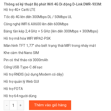
Thông số kỹ thuật Bộ phát Wifi 4G Di động D-Link DWR-933M:
Hỗ trợ 4G+ Cat6 LTE
Tốc độ 4G lên đến 300Mbps DL / 50Mbps UL
Công nghệ WIFI 6 AX600 lên đến 600Mbps
Băng tần kép 2,4 GHz + 5 GHz (lên đến 300Mbps + 300Mbps)
Hỗ trợ mã hóa WIFI WPA2-PSK
Màn hình TFT 1,77” cho biết trạng thái MIFI trong nháy mắt
Khe cắm thẻ Nano SIM
Pin có thể tháo rời 3000mAh
Cổng USB Type-C để sạc
Hỗ trợ RNDIS (sử dụng Modem có dây)
Hỗ trợ quản lý Web GUI
Hỗ trợ FOTA
Hỗ trợ 64 người dùng
Bộ Phát Wi-Fi 4G Di Động D-Link DWR-933M - 2 băng tần - Viễn
Thêm vào giỏ hàng