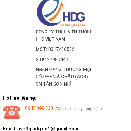
CÔNG TY TNHH VIỄN THÔNG
HHD VIỆT NAM
MST:
0317436532
STK:
27980447
NGÂN HÀNG THƯƠNG MẠI
CỔ PHẦN
Á CHÂU (ACB)
-
CN TÂN SƠN NHÌ
Hotline liên hệ:
0945.399.333
(Tất cả các ngày trong tuần)
Email: usb3g.hdg.no1@gmail.com