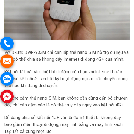
Với D-Link DWR-933M chỉ cần lắp thẻ nano SIM hỗ trợ dữ liệu và
bạn có thể chia sẻ không dây Internet di động 4G+ của mình.
Kết nối tất cả các thiết bị di động của bạn với Internet hoặc
chia sẻ kết nối 4G với bất kỳ hoạt động ngoài trời, chuyến công
tác nào khi đang di chuyển.
Với khe cắm thẻ nano-SIM, bạn không cần dùng đến bộ chuyển
đổi; chỉ cần cắm vào là có thể truy cập ngay vào kết nối 4G+.
Dễ dàng chia sẻ kết nối 4G+ với tối đa 64 thiết bị không dây,
bao gồm điện thoại di động, máy tính bảng và máy tính xách
tay, tất cả cùng một lúc.