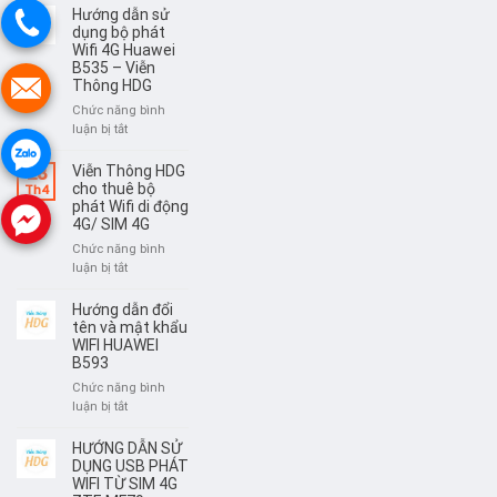
E5783
dẫn
Hướng dẫn sử
–
sử
dụng bộ phát
Viễn
dụng
Wifi 4G Huawei
Thông
B535 – Viễn
bộ
HDG
Thông HDG
phát
Wifi
Chức năng bình
4G
ở
luận bị tắt
Olax
Hướng
MT10
dẫn
Viễn Thông HDG
28
–
sử
cho thuê bộ
Th4
Viễn
dụng
phát Wifi di động
Thông
4G/ SIM 4G
bộ
HDG
phát
Chức năng bình
Wifi
ở
luận bị tắt
4G
Viễn
Huawei
Thông
Hướng dẫn đổi
B535
HDG
tên và mật khẩu
–
cho
WIFI HUAWEI
Viễn
B593
thuê
Thông
bộ
Chức năng bình
HDG
phát
ở
luận bị tắt
Wifi
Hướng
di
dẫn
HƯỚNG DẪN SỬ
động
đổi
DỤNG USB PHÁT
4G/
tên
WIFI TỪ SIM 4G
SIM