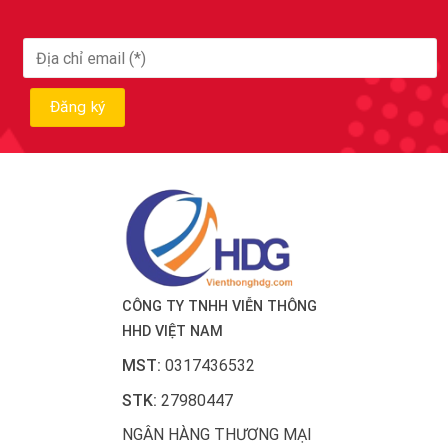
CÔNG TY TNHH VIỄN THÔNG
HHD VIỆT NAM
MST:
0317436532
STK:
27980447
NGÂN HÀNG THƯƠNG MẠI