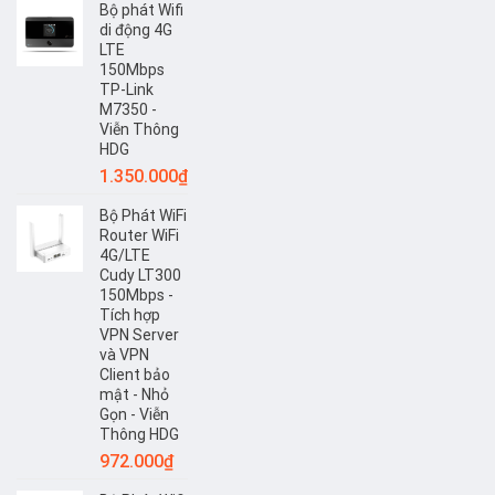
Bộ phát Wifi
di động 4G
LTE
150Mbps
TP-Link
M7350 -
Viễn Thông
HDG
1.350.000
₫
Bộ Phát WiFi
Router WiFi
4G/LTE
Cudy LT300
150Mbps -
Tích hợp
VPN Server
và VPN
Client bảo
mật - Nhỏ
Gọn - Viễn
Thông HDG
972.000
₫