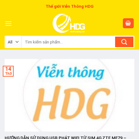
Skip
Thế giới Viễn Thông HDG
to
content
Tìm
kiếm:
14
Th3
HƯỚNG DẪN SỬ DỤNG USB PHÁT WIFI TỪ SIM 4G ZTE MF79 –