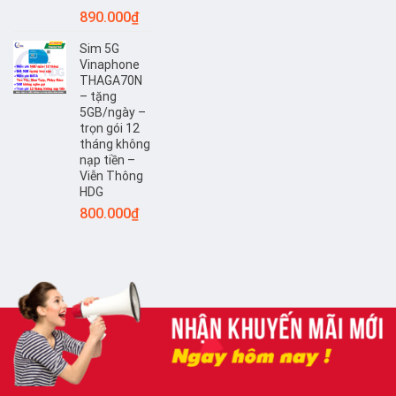
890.000
₫
Sim 5G
Vinaphone
THAGA70N
– tặng
5GB/ngày –
trọn gói 12
tháng không
nạp tiền –
Viễn Thông
HDG
800.000
₫