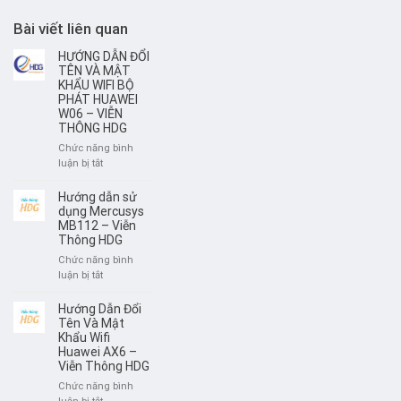
Bài viết liên quan
HƯỚNG DẪN ĐỔI
TÊN VÀ MẬT
KHẨU WIFI BỘ
PHÁT HUAWEI
W06 – VIỄN
THÔNG HDG
Chức năng bình
ở
luận bị tắt
HƯỚNG
DẪN
Hướng dẫn sử
ĐỔI
dụng Mercusys
TÊN
MB112 – Viễn
Thông HDG
VÀ
MẬT
Chức năng bình
KHẨU
ở
luận bị tắt
WIFI
Hướng
BỘ
dẫn
Hướng Dẫn Đổi
PHÁT
sử
Tên Và Mật
HUAWEI
dụng
Khẩu Wifi
W06
Huawei AX6 –
Mercusys
–
Viễn Thông HDG
MB112
VIỄN
–
Chức năng bình
THÔNG
Viễn
ở