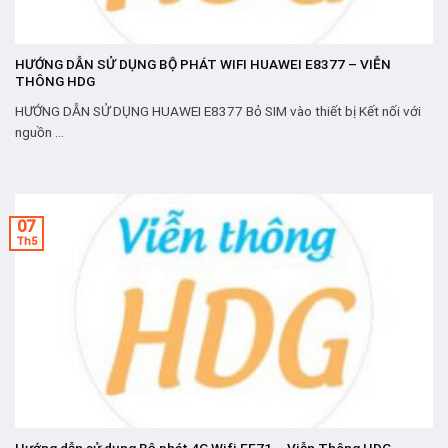
HƯỚNG DẪN SỬ DỤNG BỘ PHÁT WIFI HUAWEI E8377 – VIỄN
THÔNG HDG
HƯỚNG DẪN SỬ DỤNG HUAWEI E8377 Bỏ SIM vào thiết bị Kết nối với
nguồn ...
07
Th5
Hướng dẫn sử dụng Bộ phát 4G Wifi EE71 – Viễn Thông HDG