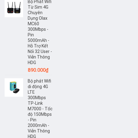
Bộ Phát Wifi
Từ Sim 4G
Chuyên
Dụng Olax
MC60
300Mbps -
Pin
5000mAh -
Hỗ Trợ Kết
Nối 32 User -
Viễn Thông
HDG
890.000
₫
Bộ phát Wifi
di động 4G
LTE
300Mbps
TP-Link
M7000 - Tốc
độ 150Mbps
- Pin
2000mAh -
Viễn Thông
HDG