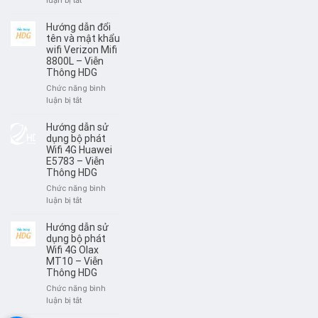
luận bị tắt
HDG
Thông
Hướng
HDG
Dẫn
Hướng dẫn đổi
Đổi
tên và mật khẩu
Tên
wifi Verizon Mifi
8800L – Viễn
Và
Thông HDG
Mật
Khẩu
Chức năng bình
Wifi
ở
luận bị tắt
Huawei
Hướng
AX6
dẫn
Hướng dẫn sử
–
đổi
dụng bộ phát
Viễn
tên
Wifi 4G Huawei
Thông
E5783 – Viễn
và
HDG
Thông HDG
mật
khẩu
Chức năng bình
wifi
ở
luận bị tắt
Verizon
Hướng
Mifi
dẫn
Hướng dẫn sử
8800L
sử
dụng bộ phát
–
dụng
Wifi 4G Olax
Viễn
MT10 – Viễn
bộ
Thông
Thông HDG
phát
HDG
Wifi
Chức năng bình
4G
ở
luận bị tắt
Huawei
Hướng