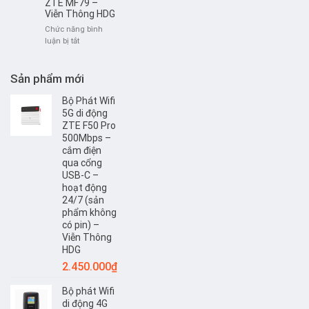
ZTE MF79 –
và
4G
Viễn Thông HDG
mật
khẩu
Chức năng bình
WIFI
ở
luận bị tắt
HUAWEI
HƯỚNG
B593
DẪN
SỬ
Sản phẩm mới
DỤNG
USB
Bộ Phát Wifi
PHÁT
5G di động
WIFI
ZTE F50 Pro
TỪ
500Mbps –
SIM
cắm điện
4G
qua cổng
ZTE
USB-C –
MF79
hoạt động
–
24/7 (sản
Viễn
phẩm không
Thông
có pin) –
HDG
Viễn Thông
HDG
2.450.000
₫
Bộ phát Wifi
di động 4G