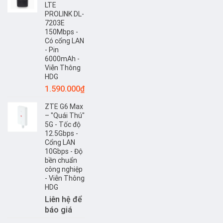
LTE
PROLINK DL-
7203E
150Mbps -
Có cổng LAN
- Pin
6000mAh -
Viễn Thông
HDG
1.590.000
₫
ZTE G6 Max
– "Quái Thú"
5G - Tốc độ
12.5Gbps -
Cổng LAN
10Gbps - Độ
bền chuẩn
công nghiệp
- Viễn Thông
HDG
Liên hệ để
báo giá