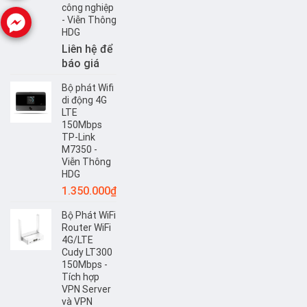
công nghiệp
- Viễn Thông
HDG
Liên hệ để
báo giá
Bộ phát Wifi
di động 4G
LTE
150Mbps
TP-Link
M7350 -
Viễn Thông
HDG
1.350.000
₫
Bộ Phát WiFi
Router WiFi
4G/LTE
Cudy LT300
150Mbps -
Tích hợp
VPN Server
và VPN