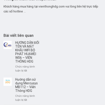
Khách hàng mua hàng tại vienthonghdg.com vui lòng liên hệ trực tiếp
các số hotline ...
Bài viết liên quan
HƯỚNG DẪN ĐỔI
TÊN VÀ MẬT
KHẨU WIFI BỘ
PHÁT HUAWEI
W06 – VIỄN
THÔNG HDG
Chức năng bình
ở
luận bị tắt
HƯỚNG
DẪN
Hướng dẫn sử
ĐỔI
dụng Mercusys
TÊN
MB112 – Viễn
Thông HDG
VÀ
MẬT
Chức năng bình
KHẨU
ở
luận bị tắt
WIFI
Hướng