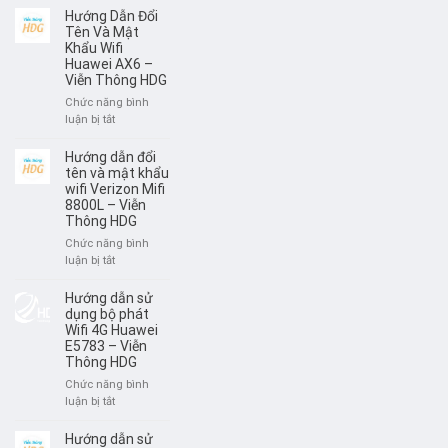
BỘ
dẫn
Hướng Dẫn Đổi
PHÁT
sử
Tên Và Mật
HUAWEI
dụng
Khẩu Wifi
W06
Huawei AX6 –
Mercusys
–
Viễn Thông HDG
MB112
VIỄN
–
Chức năng bình
THÔNG
Viễn
ở
luận bị tắt
HDG
Thông
Hướng
HDG
Dẫn
Hướng dẫn đổi
Đổi
tên và mật khẩu
Tên
wifi Verizon Mifi
8800L – Viễn
Và
Thông HDG
Mật
Khẩu
Chức năng bình
Wifi
ở
luận bị tắt
Huawei
Hướng
AX6
dẫn
Hướng dẫn sử
–
đổi
dụng bộ phát
Viễn
tên
Wifi 4G Huawei
Thông
E5783 – Viễn
và
HDG
Thông HDG
mật
khẩu
Chức năng bình
wifi
ở
luận bị tắt
Verizon
Hướng
Mifi
dẫn
Hướng dẫn sử
8800L