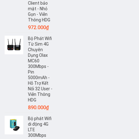
Client bảo
mật - Nhỏ
Gọn - Viễn
Thông HDG
972.000
₫
Bộ Phát Wifi
Từ Sim 4G
Chuyên
Dụng Olax
MC60
300Mbps -
Pin
5000mAh -
Hỗ Trợ Kết
Nối 32 User -
Viễn Thông
HDG
890.000
₫
Bộ phát Wifi
di động 4G
LTE
300Mbps