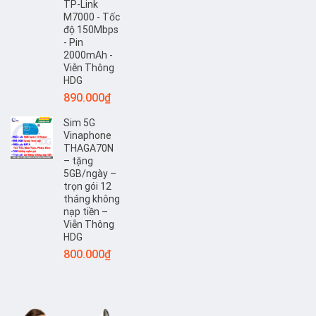
TP-Link
M7000 - Tốc
độ 150Mbps
- Pin
2000mAh -
Viễn Thông
HDG
890.000
₫
Sim 5G
Vinaphone
THAGA70N
– tặng
5GB/ngày –
trọn gói 12
tháng không
nạp tiền –
Viễn Thông
HDG
800.000
₫