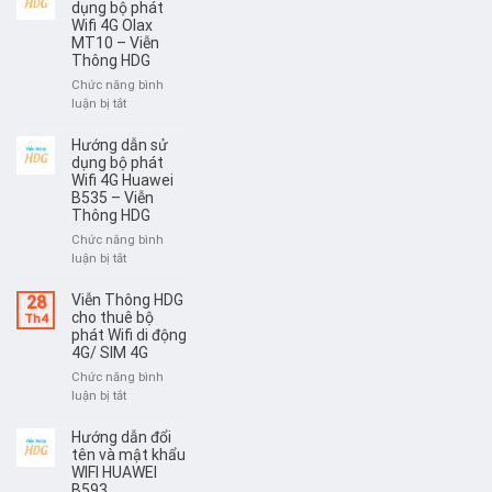
sử
dụng bộ phát
–
dụng
Wifi 4G Olax
Viễn
MT10 – Viễn
bộ
Thông
Thông HDG
phát
HDG
Wifi
Chức năng bình
4G
ở
luận bị tắt
Huawei
Hướng
E5783
dẫn
Hướng dẫn sử
–
sử
dụng bộ phát
Viễn
dụng
Wifi 4G Huawei
Thông
B535 – Viễn
bộ
HDG
Thông HDG
phát
Wifi
Chức năng bình
4G
ở
luận bị tắt
Olax
Hướng
MT10
dẫn
Viễn Thông HDG
28
–
sử
cho thuê bộ
Th4
Viễn
dụng
phát Wifi di động
Thông
4G/ SIM 4G
bộ
HDG
phát
Chức năng bình
Wifi
ở
luận bị tắt
4G
Viễn
Huawei
Thông
Hướng dẫn đổi
B535
HDG
tên và mật khẩu
–
cho
WIFI HUAWEI
Viễn
B593
thuê