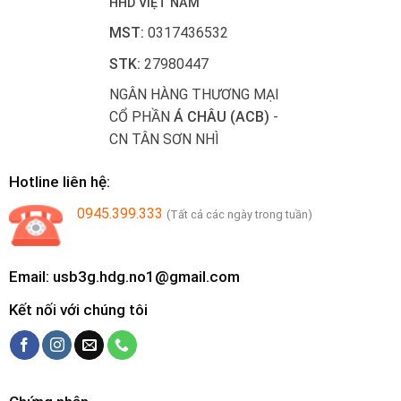
HHD VIỆT NAM
MST:
0317436532
STK:
27980447
NGÂN HÀNG THƯƠNG MẠI
CỔ PHẦN
Á CHÂU (ACB)
-
CN TÂN SƠN NHÌ
Hotline liên hệ:
0945.399.333
(Tất cả các ngày trong tuần)
Email: usb3g.hdg.no1@gmail.com
Kết nối với chúng tôi