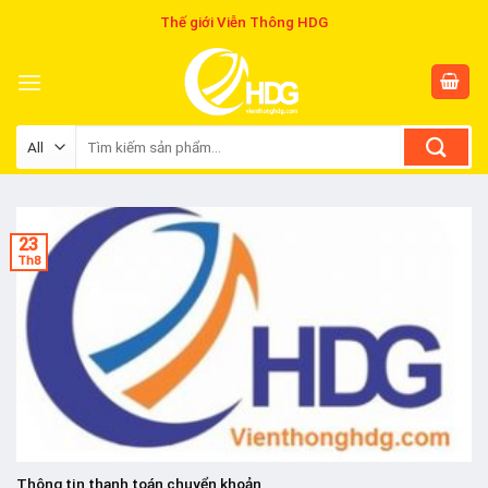
Skip
Thế giới Viễn Thông HDG
to
content
Tìm
kiếm:
23
Th8
Thông tin thanh toán chuyển khoản