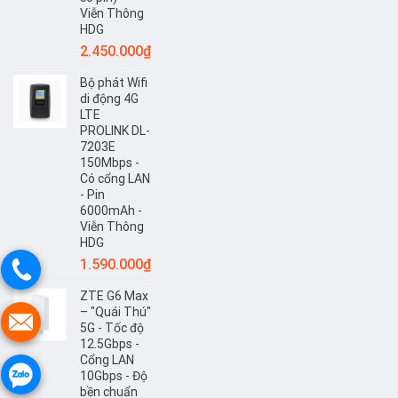
HDG
Viễn Thông
HDG
2.450.000
₫
Bộ phát Wifi
di động 4G
LTE
PROLINK DL-
7203E
150Mbps -
Có cổng LAN
- Pin
6000mAh -
Viễn Thông
HDG
1.590.000
₫
ZTE G6 Max
– "Quái Thú"
5G - Tốc độ
12.5Gbps -
Cổng LAN
10Gbps - Độ
bền chuẩn