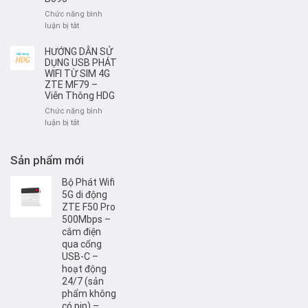
Thông
bộ
Chức năng bình
HDG
phát
ở
luận bị tắt
Wifi
Hướng
di
dẫn
HƯỚNG DẪN SỬ
động
đổi
DỤNG USB PHÁT
4G/
tên
WIFI TỪ SIM 4G
SIM
ZTE MF79 –
và
4G
Viễn Thông HDG
mật
khẩu
Chức năng bình
WIFI
ở
luận bị tắt
HUAWEI
HƯỚNG
B593
DẪN
SỬ
Sản phẩm mới
DỤNG
USB
Bộ Phát Wifi
PHÁT
5G di động
WIFI
ZTE F50 Pro
TỪ
500Mbps –
SIM
cắm điện
4G
qua cổng
ZTE
USB-C –
MF79
hoạt động
–
24/7 (sản
Viễn
phẩm không
Thông
có pin) –