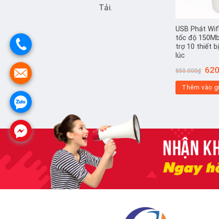
Tải.
USB Phát Wif
tốc độ 150M
trợ 10 thiết 
lúc
Giá
620
850.000
₫
gốc
là:
Thêm vào g
850.