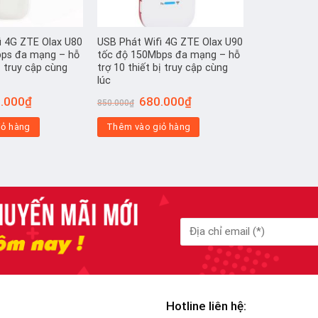
i 4G ZTE Olax U80
USB Phát Wifi 4G ZTE Olax U90
bps đa mạng – hỗ
tốc độ 150Mbps đa mạng – hỗ
bị truy cập cùng
trợ 10 thiết bị truy cập cùng
lúc
Giá
Giá
Giá
.000
₫
680.000
₫
850.000
₫
hiện
gốc
hiện
tại
là:
tại
iỏ hàng
Thêm vào giỏ hàng
000₫.
là:
850.000₫.
là:
620.000₫.
680.000₫.
Hotline liên hệ: