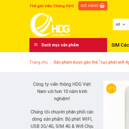
Skip
GIỎ HÀNG
Thế giới Viễn Thông HDG
to
content
SIM Các
Danh mục sản phẩm
Trang chủ
/
Sản phẩm được gắn thẻ “cục phát wifi 4
Công ty viễn thông HDG Việt
-27%
Nam với hơn 10 năm kinh
nghiệm!
Chúng tôi chuyên phân phối các
dòng sản phẩm: Bộ phát WIFI,
USB 3G/4G, SIM 4G & Wifi Chịu