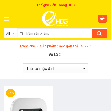
Skip
Thế giới Viễn Thông HDG
to
content
Tìm
kiếm:
Trang chủ
/
Sản phẩm được gắn thẻ “e5220”
LỌC
-34%