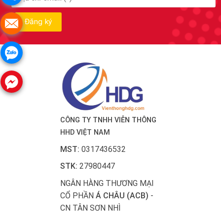
CÔNG TY TNHH VIỄN THÔNG
HHD VIỆT NAM
MST:
0317436532
STK:
27980447
NGÂN HÀNG THƯƠNG MẠI
CỔ PHẦN
Á CHÂU (ACB)
-
CN TÂN SƠN NHÌ