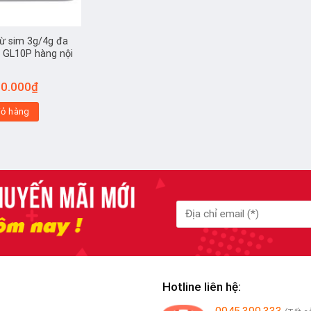
từ sim 3g/4g đa
 GL10P hàng nội
á
Giá
0.000
₫
c
hiện
tại
iỏ hàng
99.000₫.
là:
670.000₫.
Hotline liên hệ: