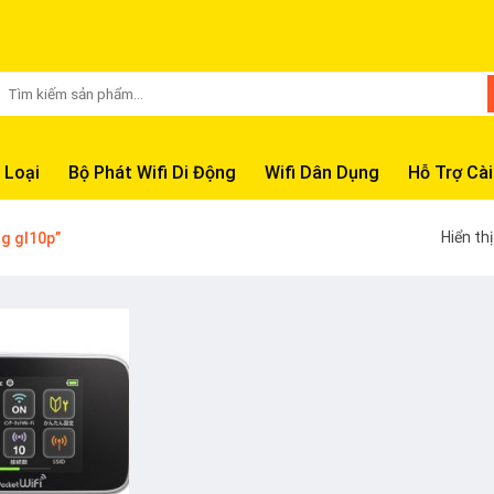
Tìm
kiếm:
 Loại
Bộ Phát Wifi Di Động
Wifi Dân Dụng
Hỗ Trợ Cài
Hiển th
ng gl10p”