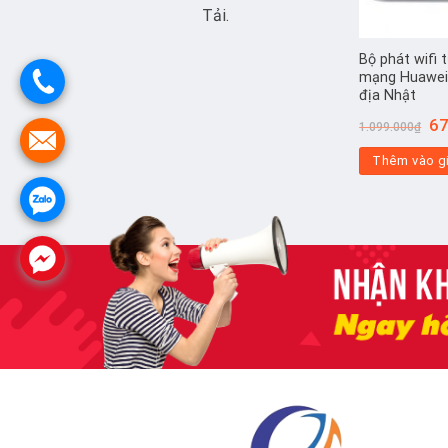
Tải.
Bộ phát wifi 
mạng Huawei
địa Nhật
Gi
67
1.099.000
₫
gố
là:
Thêm vào g
1.0