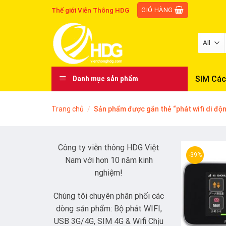
Skip
GIỎ HÀNG
Thế giới Viễn Thông HDG
to
content
SIM Các
Danh mục sản phẩm
Trang chủ
/
Sản phẩm được gắn thẻ “phát wifi di độ
Công ty viễn thông HDG Việt
-39%
Nam với hơn 10 năm kinh
nghiệm!
Chúng tôi chuyên phân phối các
dòng sản phẩm: Bộ phát WIFI,
USB 3G/4G, SIM 4G & Wifi Chịu