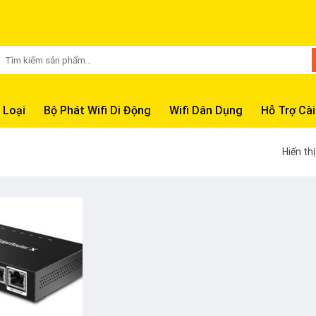
Tìm
kiếm:
 Loại
Bộ Phát Wifi Di Động
Wifi Dân Dụng
Hỗ Trợ Cài
Hiển th