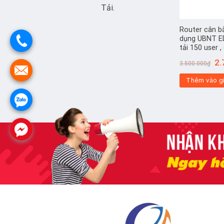
Tải.
Router cân b
dụng UBNT ED
tải 150 user 
Gi
2.
3.500.000
₫
gố
là:
Thêm vào g
3.5