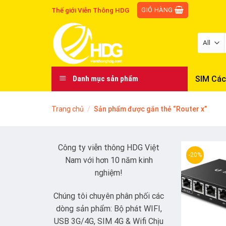
Skip
GIỎ HÀNG
Thế giới Viễn Thông HDG
to
content
SIM Các
Danh mục sản phẩm
Trang chủ
/
Sản phẩm được gắn thẻ “Router x”
Công ty viễn thông HDG Việt
-20%
Nam với hơn 10 năm kinh
nghiệm!
Chúng tôi chuyên phân phối các
dòng sản phẩm: Bộ phát WIFI,
USB 3G/4G, SIM 4G & Wifi Chịu