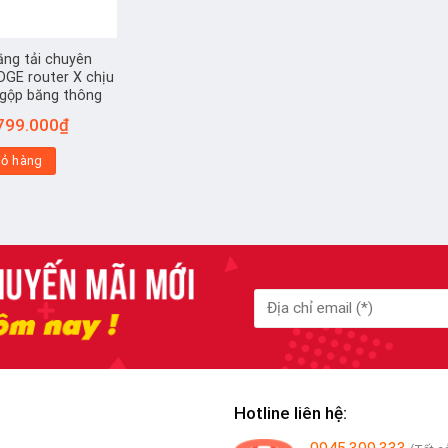
ằng tải chuyên
GE router X chịu
, gộp băng thông
á
Giá
799.000
₫
c
hiện
tại
iỏ hàng
00.000₫.
là:
2.799.000₫.
Hotline liên hệ: