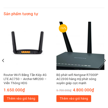
Sản phẩm tương tự
-16%
Router Wi-Fi Băng Tần Kép 4G
Bộ phát wifi Netgear R7000P
LTE AC750 – Archer MR200 –
AC2300 hàng mỹ phát sóng
Viễn Thông HDG
xuyên giáp cực mạnh
Giá
Giá
1.650.000
₫
4.800.000
₫
5.700.000
₫
gốc
hiện
là:
tại
Thêm vào giỏ hàng
Thêm vào giỏ hàng
5.700.000₫.
là:
00₫.
4.800.00