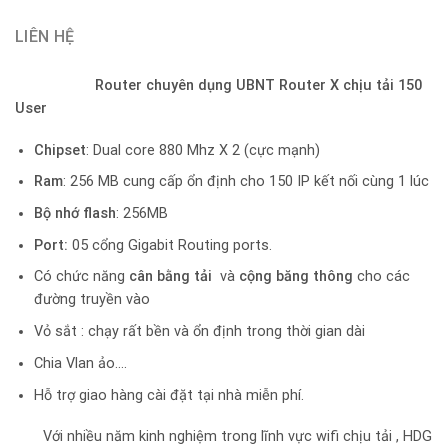
LIÊN HỆ
Router chuyên dụng UBNT Router X chịu tải 150
User
Chipset
: Dual core 880 Mhz X 2 (cực mạnh)
Ram
: 256 MB cung cấp ổn định cho 150 IP kết nối cùng 1 lúc
Bộ nhớ flash
: 256MB
Port:
05 cổng Gigabit Routing ports.
Có chức năng
cân bằng tải
và
cộng băng thông
cho các
đường truyền vào
Vỏ sắt : chạy rất bền và ổn định trong thời gian dài
Chia Vlan ảo….
Hỗ trợ giao hàng cài đặt tại nhà miễn phí.
Với nhiều năm kinh nghiệm trong lĩnh vực wifi chịu tải , HDG