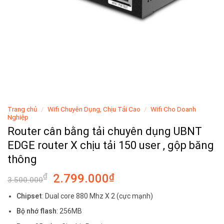
Trang chủ
/
Wifi Chuyên Dụng, Chịu Tải Cao
/
Wifi Cho Doanh
Nghiệp
Router cân bằng tải chuyên dụng UBNT
EDGE router X chịu tải 150 user , gộp băng
thông
Giá
Giá
₫
2.799.000
₫
3.500.000
gốc
hiện
Chipset
: Dual core 880 Mhz X 2 (cực mạnh)
là:
tại
3.500.000₫.
là:
Bộ nhớ flash
: 256MB