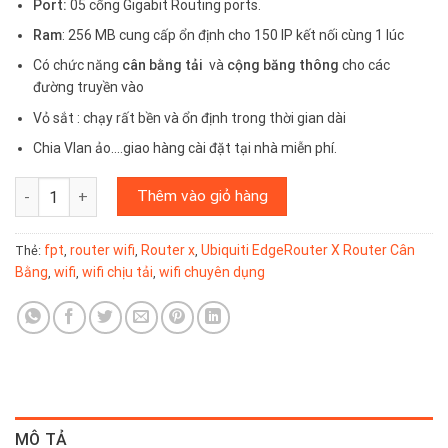
2.799.000₫.
Port:
05 cổng Gigabit Routing ports.
Ram
: 256 MB cung cấp ổn định cho 150 IP kết nối cùng 1 lúc
Có chức năng
cân bằng tải
và
cộng băng thông
cho các
đường truyền vào
Vỏ sắt : chạy rất bền và ổn định trong thời gian dài
Chia Vlan ảo….giao hàng cài đặt tại nhà miễn phí.
Router cân bằng tải chuyên dụng UBNT EDGE router X chịu tải 1
Thêm vào giỏ hàng
fpt
router wifi
Router x
Ubiquiti EdgeRouter X Router Cân
Thẻ:
,
,
,
Bằng
wifi
wifi chịu tải
wifi chuyên dụng
,
,
,
MÔ TẢ