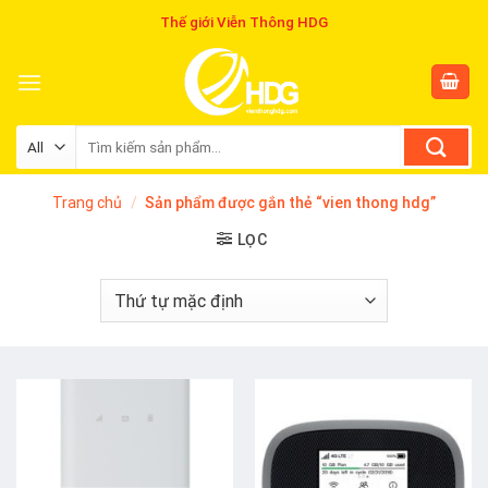
Skip
Thế giới Viễn Thông HDG
to
content
Tìm
kiếm:
Trang chủ
/
Sản phẩm được gắn thẻ “vien thong hdg”
LỌC