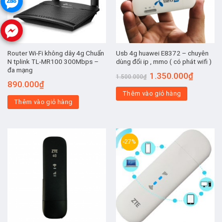
Router Wi-Fi không dây 4g Chuẩn
Usb 4g huawei E8372 – chuyên
N tplink TL-MR100 300Mbps –
dùng đổi ip , mmo ( có phát wifi )
đa mạng
Giá
Giá
1.350.000
₫
1.500.000
₫
gốc
hiện
890.000
₫
là:
tại
Thêm vào giỏ hàng
1.500.000₫.
là:
1.350.00
Thêm vào giỏ hàng
-27%