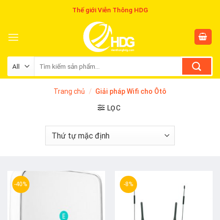
Skip
Thế giới Viễn Thông HDG
to
content
Tìm
kiếm:
Trang chủ
/
Giải pháp Wifi cho Ôtô
LỌC
-40%
-8%