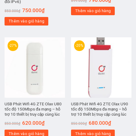
899.000
₫
đổi IPv6)
gốc
hiện
là:
tại
Giá
Giá
750.000
₫
Thêm vào giỏ hàng
899.000₫.
là:
850.000
₫
gốc
hiện
790.000₫.
là:
tại
Thêm vào giỏ hàng
850.000₫.
là:
750.000₫.
-27%
-20%
USB Phát Wifi 4G ZTE Olax U80
USB Phát Wifi 4G ZTE Olax U90
tốc độ 150Mbps đa mạng – hỗ
tốc độ 150Mbps đa mạng – hỗ
trợ 10 thiết bị truy cập cùng lúc
trợ 10 thiết bị truy cập cùng lúc
Giá
Giá
Giá
Giá
620.000
₫
680.000
₫
850.000
₫
850.000
₫
gốc
hiện
gốc
hiện
là:
tại
là:
tại
Thêm vào giỏ hàng
850.000₫.
là:
Thêm vào giỏ hàng
850.000₫.
là: