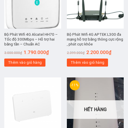
Bộ Phát Wifi 4G Alcatel HH70 –
Bộ Phát Wifi 4G APTEK L300 đa
Tốc độ 300Mbps – Hỗ trợ hai
mạng hỗ trợ băng thông cực rộng
băng tần – Chuẩn AC
, phát cực khỏe
Giá
Giá
Giá
Giá
1.790.000
₫
2.200.000
₫
3.000.000
₫
2.399.000
₫
gốc
hiện
gốc
hiện
là:
tại
là:
tại
Thêm vào giỏ hàng
3.000.000₫.
là:
Thêm vào giỏ hàng
2.399.000₫.
là:
1.790.000₫.
2.200.00
-11%
HẾT HÀNG