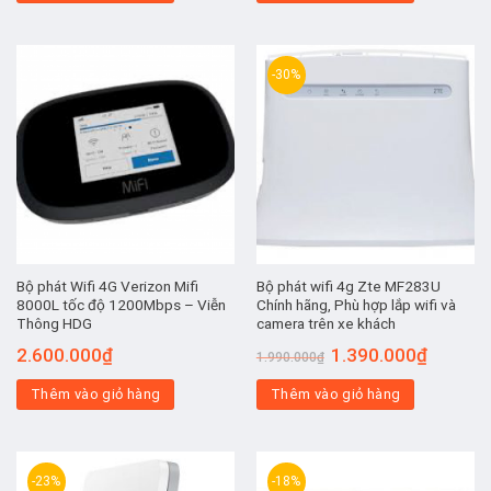
1.700.000₫.
-30%
Bộ phát Wifi 4G Verizon Mifi
Bộ phát wifi 4g Zte MF283U
8000L tốc độ 1200Mbps – Viễn
Chính hãng, Phù hợp lắp wifi và
Thông HDG
camera trên xe khách
Giá
Giá
2.600.000
₫
1.390.000
₫
1.990.000
₫
gốc
hiện
là:
tại
Thêm vào giỏ hàng
Thêm vào giỏ hàng
1.990.000₫.
là:
1.390.00
-23%
-18%