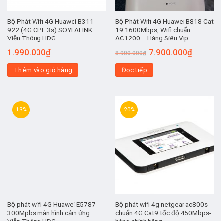
Bộ Phát Wifi 4G Huawei B311-
Bộ Phát Wifi 4G Huawei B818 Cat
922 (4G CPE 3s) SOYEALINK –
19 1600Mbps, Wifi chuẩn
Viễn Thông HDG
AC1200 – Hàng Siêu Vip
Giá
Giá
1.990.000
₫
7.900.000
₫
8.900.000
₫
gốc
hiện
là:
tại
Thêm vào giỏ hàng
Đọc tiếp
8.900.000₫.
là:
7.900.00
-13%
-20%
Bộ phát wifi 4G Huawei E5787
Bộ phát wifi 4g netgear ac800s
300Mpbs màn hình cảm ứng –
chuẩn 4G Cat9 tốc độ 450Mbps-