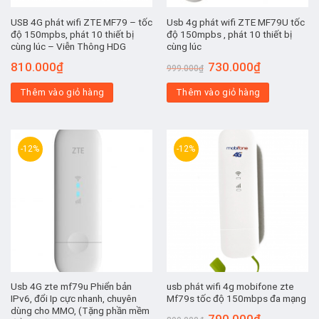
USB 4G phát wifi ZTE MF79 – tốc
Usb 4g phát wifi ZTE MF79U tốc
độ 150mpbs, phát 10 thiết bị
độ 150mpbs , phát 10 thiết bị
cùng lúc – Viễn Thông HDG
cùng lúc
Giá
Giá
810.000
₫
730.000
₫
999.000
₫
gốc
hiện
là:
tại
Thêm vào giỏ hàng
Thêm vào giỏ hàng
999.000₫.
là:
730.000₫.
-12%
-12%
Usb 4G zte mf79u Phiển bản
usb phát wifi 4g mobifone zte
IPv6, đổi Ip cực nhanh, chuyên
Mf79s tốc độ 150mbps đa mạng
dùng cho MMO, (Tặng phần mềm
Giá
Giá
790.000
₫