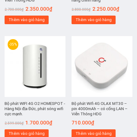
Viễn Thông HDG
hàng chính hãng
Giá
Giá
Giá
Giá
2.350.000
₫
2.250.000
₫
2.700.000
₫
2.800.000
₫
gốc
hiện
gốc
hiện
là:
tại
là:
tại
Thêm vào giỏ hàng
2.700.000₫.
là:
Thêm vào giỏ hàng
2.800.000₫.
là:
2.350.000₫.
2.250.00
-35%
Bộ phát WIFI 4G O2 HOMESPOT -
Bộ phát Wifi 4G OLAX MT30 –
Hàng Nội địa Đức, phát sóng wifi
pin 4000mAh – có cổng LAN –
cực mạnh.
Viễn Thông HDG
Giá
Giá
1.700.000
₫
710.000
₫
2.599.000
₫
gốc
hiện
là:
tại
Thêm vào giỏ hàng
2.599.000₫.
là:
Thêm vào giỏ hàng