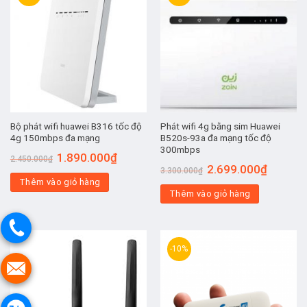
Bộ phát wifi huawei B316 tốc độ
Phát wifi 4g bằng sim Huawei
4g 150mbps đa mạng
B520s-93a đa mạng tốc độ
300mbps
Giá
Giá
1.890.000
₫
2.450.000
₫
gốc
hiện
Giá
Giá
2.699.000
₫
3.300.000
₫
là:
tại
gốc
hiện
Thêm vào giỏ hàng
2.450.000₫.
là:
là:
tại
1.890.000₫.
Thêm vào giỏ hàng
3.300.000₫.
là:
2.699.00
-10%