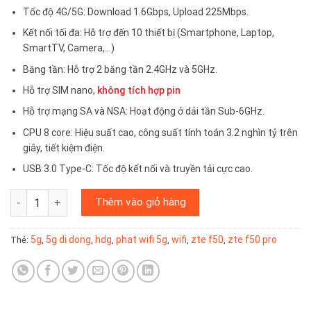
Tốc độ 4G/5G: Download 1.6Gbps, Upload 225Mbps.
Kết nối tối đa: Hỗ trợ đến 10 thiết bị (Smartphone, Laptop,
SmartTV, Camera,…)
Băng tần: Hỗ trợ 2 băng tần 2.4GHz và 5GHz.
Hỗ trợ SIM nano,
không tích hợp pin
Hỗ trợ mạng SA và NSA: Hoạt động ở dải tần Sub-6GHz.
CPU 8 core: Hiệu suất cao, công suất tính toán 3.2 nghìn tỷ trên
giây, tiết kiệm điện.
USB 3.0 Type-C: Tốc độ kết nối và truyền tải cực cao.
Bộ Phát Wifi 5G di động ZTE F50 - Tốc độ 5G 1.6Gbps - cắm điệ
Thêm vào giỏ hàng
5g
5g di dong
hdg
phat wifi 5g
wifi
zte f50
zte f50 pro
Thẻ:
,
,
,
,
,
,