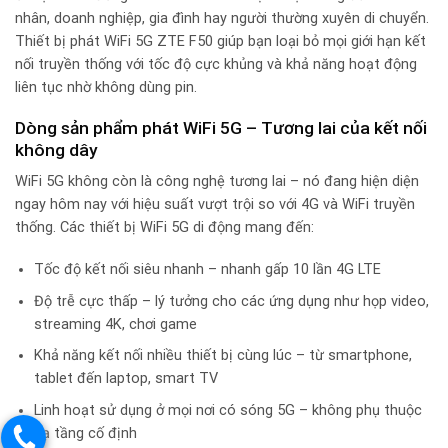
nhân, doanh nghiệp, gia đình hay người thường xuyên di chuyển.
Thiết bị phát WiFi 5G ZTE F50 giúp bạn loại bỏ mọi giới hạn kết
nối truyền thống với tốc độ cực khủng và khả năng hoạt động
liên tục nhờ không dùng pin.
Dòng sản phẩm phát WiFi 5G – Tương lai của kết nối
không dây
WiFi 5G không còn là công nghệ tương lai – nó đang hiện diện
ngay hôm nay với hiệu suất vượt trội so với 4G và WiFi truyền
thống. Các thiết bị WiFi 5G di động mang đến:
Tốc độ kết nối siêu nhanh – nhanh gấp 10 lần 4G LTE
Độ trễ cực thấp – lý tưởng cho các ứng dụng như họp video,
streaming 4K, chơi game
Khả năng kết nối nhiều thiết bị cùng lúc – từ smartphone,
tablet đến laptop, smart TV
Linh hoạt sử dụng ở mọi nơi có sóng 5G – không phụ thuộc
hạ tầng cố định