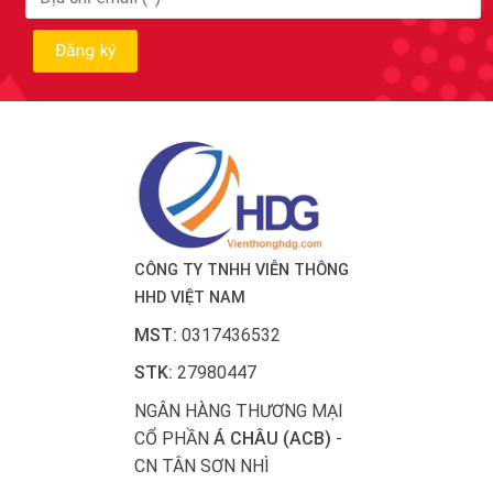
CÔNG TY TNHH VIỄN THÔNG
HHD VIỆT NAM
MST:
0317436532
STK:
27980447
NGÂN HÀNG THƯƠNG MẠI
CỔ PHẦN
Á CHÂU (ACB)
-
CN TÂN SƠN NHÌ