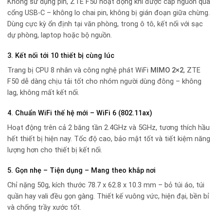
Không sử dụng pin, ZTE F50 hoạt động khi được cấp nguồn qua
cổng USB-C – không lo chai pin, không bị gián đoạn giữa chừng.
Dùng cực kỳ ổn định tại văn phòng, trong ô tô, kết nối với sạc
dự phòng, laptop hoặc bộ nguồn.
3. Kết nối tới 10 thiết bị cùng lúc
Trang bị CPU 8 nhân và công nghệ phát WiFi
MIMO 2×2
, ZTE
F50 dễ dàng chịu tải tốt cho nhóm người dùng đông – không
lag, không mất kết nối.
4. Chuẩn WiFi thế hệ mới – WiFi 6 (802.11ax)
Hoạt động trên cả 2 băng tần 2.4GHz và 5GHz, tương thích hầu
hết thiết bị hiện nay. Tốc độ cao, bảo mật tốt và tiết kiệm năng
lượng hơn cho thiết bị kết nối.
5. Gọn nhẹ – Tiện dụng – Mang theo khắp nơi
Chỉ nặng 50g, kích thước 78.7 x 62.8 x 10.3 mm – bỏ túi áo, túi
quần hay vali đều gọn gàng. Thiết kế vuông vức, hiện đại, bền bỉ
và chống trầy xước tốt.