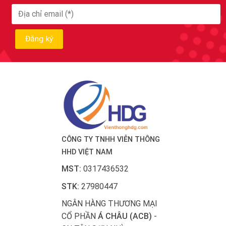
CÔNG TY TNHH VIỄN THÔNG
HHD VIỆT NAM
MST:
0317436532
STK:
27980447
NGÂN HÀNG THƯƠNG MẠI
CỔ PHẦN
Á CHÂU (ACB)
-