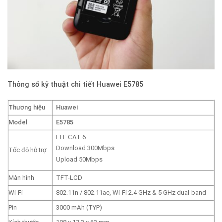
Thông số kỹ thuật chi tiết Huawei E5785
Thương hiệu
Huawei
Model
E5785
LTE CAT 6
Download 300Mbps
Tốc độ hỗ trợ
Upload 50Mbps
Màn hình
TFT-LCD
Wi-Fi
802.11n / 802.11ac, Wi-Fi 2.4 GHz & 5 GHz dual-band
Pin
3000 mAh (TYP)