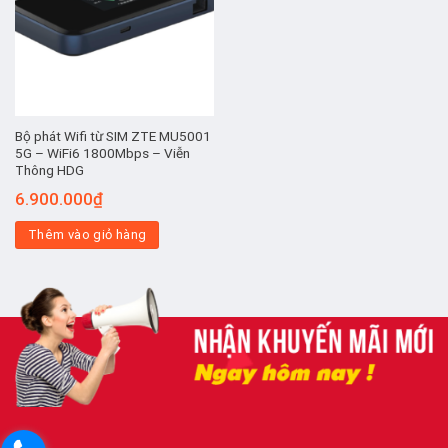
Bộ phát Wifi từ SIM ZTE MU5001
5G – WiFi6 1800Mbps – Viễn
Thông HDG
6.900.000
₫
Thêm vào giỏ hàng