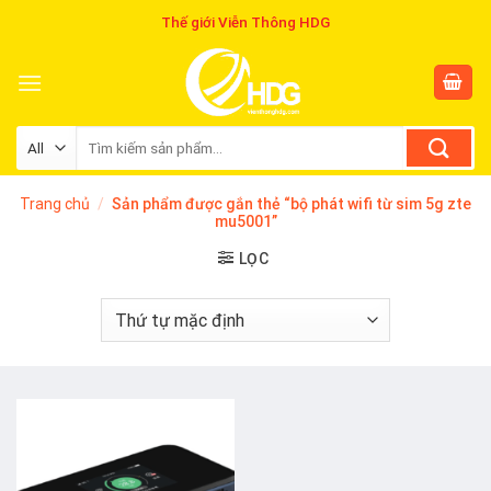
Skip
Thế giới Viễn Thông HDG
to
content
Tìm
kiếm:
Trang chủ
/
Sản phẩm được gắn thẻ “bộ phát wifi từ sim 5g zte
mu5001”
LỌC